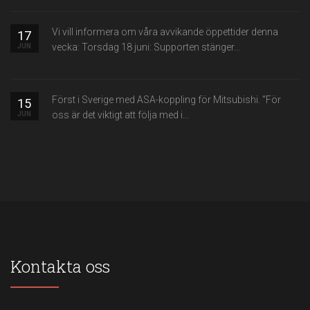
Vi vill informera om våra avvikande öppettider denna
17
vecka: Torsdag 18 juni: Supporten stänger...
JUN
Först i Sverige med ASA-koppling för Mitsubishi. "För
15
oss är det viktigt att följa med i...
JUN
Kontakta oss