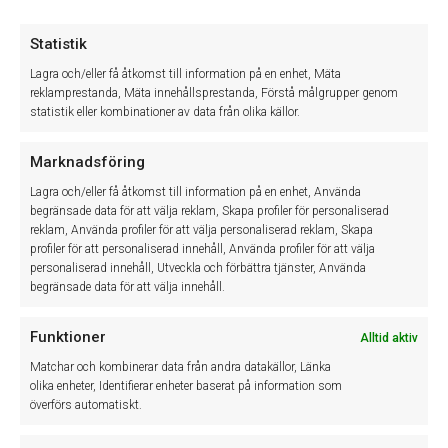
under en angiven period. Denna används för att underlätta
avstämning. Genom att kolla på endast förändringen så kan
Statistik
raderna fakturerat och utnyttjat jämföras mot en huvudbok på
balanskontot för serviceavtal.
Lagra och/eller få åtkomst till information på en enhet, Mäta
reklamprestanda, Mäta innehållsprestanda, Förstå målgrupper genom
statistik eller kombinationer av data från olika källor.
Läs mer
Periodisering serviceavtal
Marknadsföring
Lagra och/eller få åtkomst till information på en enhet, Använda
begränsade data för att välja reklam, Skapa profiler för personaliserad
reklam, Använda profiler för att välja personaliserad reklam, Skapa
profiler för att personaliserad innehåll, Använda profiler för att välja
Tillbaka till manualer
personaliserad innehåll, Utveckla och förbättra tjänster, Använda
begränsade data för att välja innehåll.
Funktioner
Alltid aktiv
Matchar och kombinerar data från andra datakällor, Länka
Winassist System AB
olika enheter, Identifierar enheter baserat på information som
överförs automatiskt.