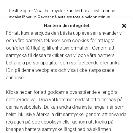
Restbelopp = Visar hur mycket kunden har att nyttja innan
avtalet löper ut. Räknar på avtalets totala belopp minus
summan av utnyttjat värde oavsett om den är betald av kund
Hantera din integritet
till fullo.
För att kunna erbjuda den bästa upplevelsen använder vi
och våra partners tekniker som cookies för att lagra
och/eller få tillgång till enhetsinformation. Genom att
samtycka till dessa tekniker kan vi och våra partners
URVAL
behandla personuppgifter som surfbeteende eller unika
Aktiva avtal = Alla aktiva avtal som inte märkta som avslutade.
ID:n på denna webbplats och visa (icke-) anpassade
Avtalet räknas som aktivt även om giltighetstiden har gått ut.
annonser.
Listan ska spegla värdet i bokföringen och visar därför alla
avtal till dess att de är avslutade och bokförda.
Klicka nedan för att godkänna ovanstående eller göra
detaljerade val. Dina val kommer endast att tillämpas på
Avslutade avtal över period = Visar alla avslutade och
denna webbplats. Du kan ändra dina inställningar när som
bokförda avtal. I denna vy visas slutliga vinst/förlust under
helst, inklusive återkalla ditt samtycke, genom att använda
rubriken ”Saldo”. Du kan även se vilken dag den är avslutad.
reglagen på cookiepolicyn eller genom att klicka på
Förändring över period = Visar endast förändringen i avtalen
knappen hantera samtycke längst ned på skärmen.