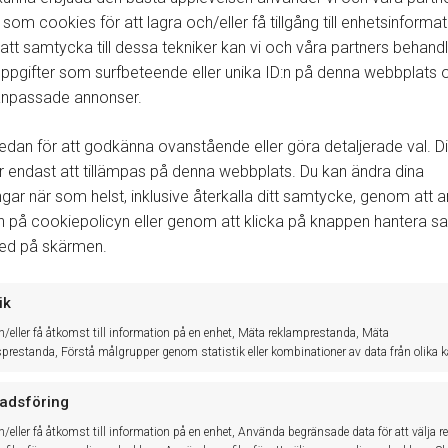
Inställningar för märken och kompetenser
 som cookies för att lagra och/eller få tillgång till enhetsinformat
tt samtycka till dessa tekniker kan vi och våra partners behand
Gå till
System
→
Parametrar
→
Arbetssätt
→
Generella ins
ppgifter som surfbeteende eller unika ID:n på denna webbplats 
Under fliken
Märkesanpassningar
finns fliken
VGS SBO 2.0.
 anpassade annonser.
Tryck på den tekniker som ska tilldelas märke och kompeten
Bocka i de märken och kompetenser teknikern har och jobba
edan för att godkänna ovanstående eller göra detaljerade val. Di
Klicka på
Spara
.
endast att tillämpas på denna webbplats. Du kan ändra dina
ingar när som helst, inklusive återkalla ditt samtycke, genom att
n på cookiepolicyn eller genom att klicka på knappen hantera 
Läs mer
Lägg upp en anställd
ned på skärmen.
ik
h/eller få åtkomst till information på en enhet, Mäta reklamprestanda, Mäta
sprestanda, Förstå målgrupper genom statistik eller kombinationer av data från olika kä
adsföring
h/eller få åtkomst till information på en enhet, Använda begränsade data för att välja r