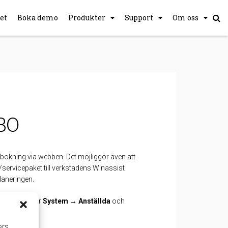
et
Boka demo
Produkter
Support
Om oss
BO
 bokning via webben. Det möjliggör även att
servicepaket till verkstadens Winassist
planeringen.
ör webb
under
System
→
Anställda
och
ers