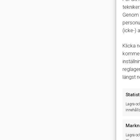
tekniker
Genom a
personu
(icke-)
Klicka n
kommer 
inställn
reglage
längst 
Statist
Lagra oc
innehåll
Markn
Lagra oc