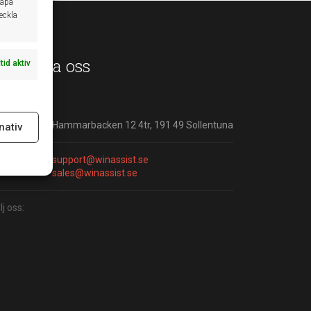
kapa
veckla
ontakta oss
ltid aktiv
ress:
Hammarbacken 12 4tr, 191 49 Sollentuna
nativ
ltid aktiv
ost:
support@winassist.se
sales@winassist.se
lj oss: