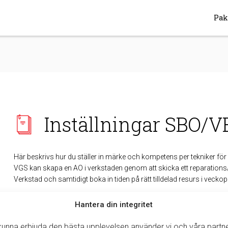
Pak
Inställningar SBO/V
Här beskrivs hur du ställer in märke och kompetens per tekniker för
VGS kan skapa en AO i verkstaden genom att skicka ett reparations/
Verkstad och samtidigt boka in tiden på rätt tilldelad resurs i vecko
Förutsättningarna som krävs är att en tekniker är ibockad
valbar f
Hantera din integritet
knappen
Redigera
.
 kunna erbjuda den bästa upplevelsen använder vi och våra partn