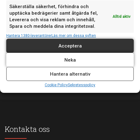
Säkerställa säkerhet, förhindra och
upptäcka bedrägerier samt åtgärda fel,
Alltid aktiv
Leverera och visa reklam och innehåll,
Vi vill informera om våra avvikande öppettider denna
17
Spara och meddela dina integritetsval.
vecka: Torsdag 18 juni: Supporten stänger...
JUN
Hantera 1380-leverantörer
Läs mer om dessa syften
Acceptera
Först i Sverige med ASA-koppling för Mitsubishi. "För
15
Neka
oss är det viktigt att följa med i...
JUN
Hantera alternativ
Cookie Policy
Sekretesspolicy
Kontakta oss