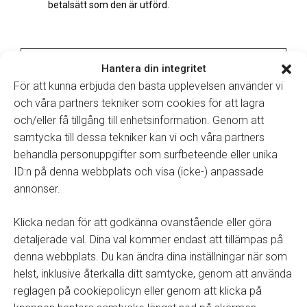
betalsätt som den är utförd.
Kredit som görs på en faktura ska bokföras bort
Hantera din integritet
gentemot debet faktura i Kundreskontra som
För att kunna erbjuda den bästa upplevelsen använder vi
felfakturerat.
Se film
Kreditera en faktura i Winassist
och våra partners tekniker som cookies för att lagra
verkstad
och/eller få tillgång till enhetsinformation. Genom att
samtycka till dessa tekniker kan vi och våra partners
behandla personuppgifter som surfbeteende eller unika
ID:n på denna webbplats och visa (icke-) anpassade
annonser.
Tillbaka till manualer
Klicka nedan för att godkänna ovanstående eller göra
detaljerade val. Dina val kommer endast att tillämpas på
denna webbplats. Du kan ändra dina inställningar när som
helst, inklusive återkalla ditt samtycke, genom att använda
Winassist System AB
reglagen på cookiepolicyn eller genom att klicka på