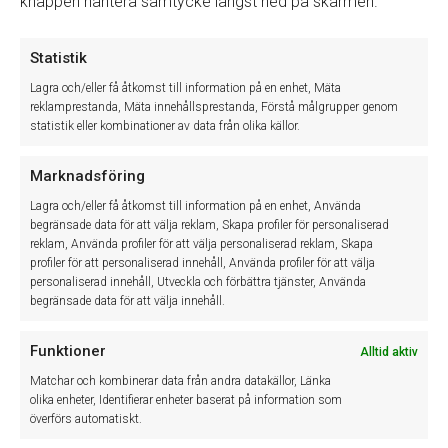
knappen hantera samtycke längst ned på skärmen.
Winassist system AB utvecklar och levererar IT-baserade system
som effektiviserar det dagliga arbetet inom den svenska
Statistik
fordonsbranschen. Med våra system och tjänster hjälper vi våra
Lagra och/eller få åtkomst till information på en enhet, Mäta
kunder till mer lönsam och effektivare verksamhet.
reklamprestanda, Mäta innehållsprestanda, Förstå målgrupper genom
statistik eller kombinationer av data från olika källor.
Cookie Policy (EU)
Sekretessinformation
Marknadsföring
Lagra och/eller få åtkomst till information på en enhet, Använda
begränsade data för att välja reklam, Skapa profiler för personaliserad
reklam, Använda profiler för att välja personaliserad reklam, Skapa
profiler för att personaliserad innehåll, Använda profiler för att välja
personaliserad innehåll, Utveckla och förbättra tjänster, Använda
begränsade data för att välja innehåll.
Senaste nytt
Funktioner
Alltid aktiv
Matchar och kombinerar data från andra datakällor, Länka
olika enheter, Identifierar enheter baserat på information som
överförs automatiskt.
Vi upplever just nu ett driftfel som påverkar teknikerappen,
20
vilket kan medföra att det inte går...
JUL