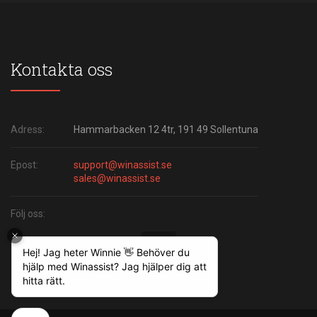
Kontakta oss
Adress:
Hammarbacken 12 4tr, 191 49 Sollentuna
Epost:
support@winassist.se
sales@winassist.se
Följ oss: