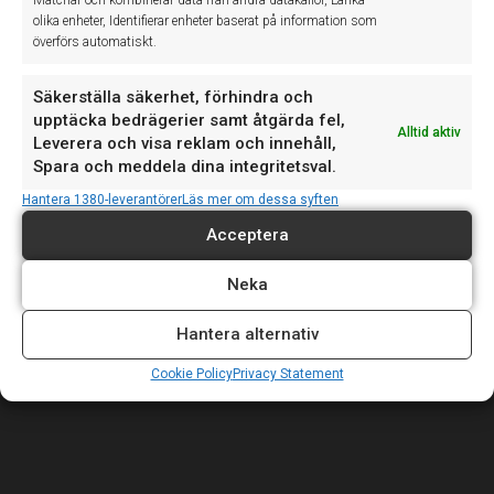
olika enheter, Identifierar enheter baserat på information som
Senaste nytt
överförs automatiskt.
Säkerställa säkerhet, förhindra och
upptäcka bedrägerier samt åtgärda fel,
Vi upplever just nu ett driftfel som påverkar teknikerappen,
20
Alltid aktiv
Leverera och visa reklam och innehåll,
vilket kan medföra att det inte går...
JUL
Spara och meddela dina integritetsval.
Hantera 1380-leverantörer
Läs mer om dessa syften
Vi vill informera om våra avvikande öppettider denna
17
Acceptera
vecka: Torsdag 18 juni: Supporten stänger...
JUN
Neka
Hantera alternativ
Först i Sverige med ASA-koppling för Mitsubishi. "För
15
oss är det viktigt att följa med i...
JUN
Cookie Policy
Privacy Statement