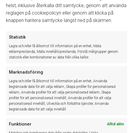
helst, inklusive återkalla ditt samtycke, genom att använda
reglagen på cookiepolicyn eller genom att klicka på
knappen hantera samtycke längst ned på skärmen.
Winassist System AB
Statistik
Lagra och/eller få åtkomst till information på en enhet, Mäta
Winassist system AB utvecklar och levererar IT-baserade system
reklamprestanda, Mäta innehållsprestanda, Förstå målgrupper genom
som effektiviserar det dagliga arbetet inom den svenska
statistik eller kombinationer av data från olika källor.
fordonsbranschen. Med våra system och tjänster hjälper vi våra
kunder till mer lönsam och effektivare verksamhet.
Marknadsföring
Lagra och/eller få åtkomst till information på en enhet, Använda
Cookie Policy (EU)
begränsade data för att välja reklam, Skapa profiler för personaliserad
Sekretessinformation
reklam, Använda profiler för att välja personaliserad reklam, Skapa
profiler för att personaliserad innehåll, Använda profiler för att välja
personaliserad innehåll, Utveckla och förbättra tjänster, Använda
begränsade data för att välja innehåll.
Funktioner
Alltid aktiv
Matchar och kombinerar data från andra datakällor, Länka