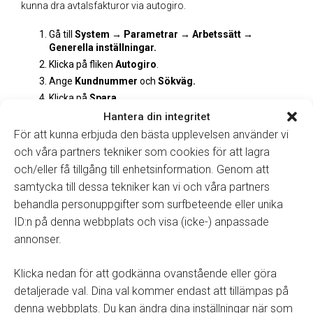
kunna dra avtalsfakturor via autogiro.
Gå till
System → Parametrar →
Arbetssätt →
Generella inställningar.
Klicka på fliken
Autogiro
.
Ange
Kundnummer
och
Sökväg.
Klicka på
Spara
.
Hantera din integritet
För att kunna erbjuda den bästa upplevelsen använder vi
och våra partners tekniker som cookies för att lagra
Förutsättningarna för att
Autogiro
fliken syns under
och/eller få tillgång till enhetsinformation. Genom att
inställningar är att det finns en kundnyckel i systemet
samtycka till dessa tekniker kan vi och våra partners
som aktiverar funktionen
(Kontakta Winassist för mer
behandla personuppgifter som surfbeteende eller unika
information)
.
ID:n på denna webbplats och visa (icke-) anpassade
annonser.
Klicka nedan för att godkänna ovanstående eller göra
detaljerade val. Dina val kommer endast att tillämpas på
Tillbaka till manualer
denna webbplats. Du kan ändra dina inställningar när som