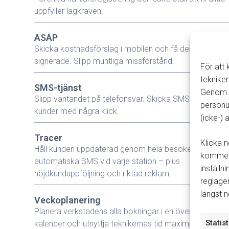
uppfyller lagkraven.
ASAP
Skicka kostnadsförslag i mobilen och få dem digitalt
signerade. Slipp muntliga missförstånd.
För att
tekniker
SMS-tjänst
Genom a
Slipp väntandet på telefonsvar. Skicka SMS direkt till
personu
kunder med några klick.
(icke-)
Tracer
Klicka n
Håll kunden uppdaterad genom hela besöket med
kommer 
automatiska SMS vid varje station – plus
inställn
nöjdkunduppföljning och riktad reklam.
reglage
längst 
Veckoplanering
Planera verkstadens alla bokningar i en översiktlig
Statist
kalender och utnyttja teknikernas tid maximalt.