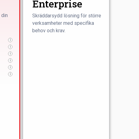
Enterprise
 din
Skräddarsydd lösning för större
verksamheter med specifika
behov och krav.
i
i
i
i
i
i