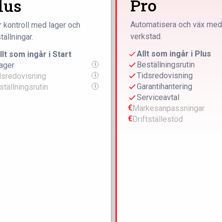
Pro
lus
Automatisera och väx med
 kontroll med lager och
verkstad.
tällningar.
Allt som ingår i Plus
llt som ingår i Start
Beställningsrutin
ager
i
Tidsredovisning
dsredovisning
i
Garantihantering
ställningsrutin
i
Serviceavtal
€
Märkesanpassningar
€
Driftställestöd