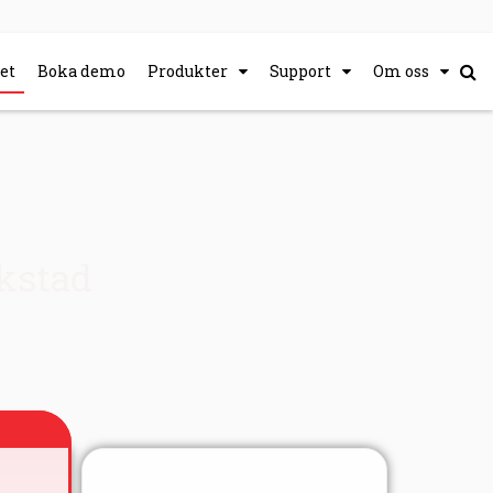
et
Boka demo
Produkter
Support
Om oss
rkstad