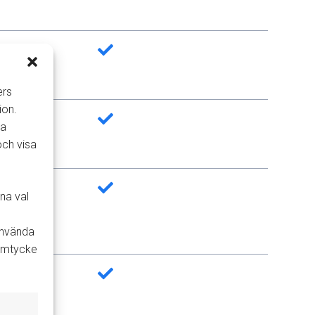
ers
ion.
la
och visa
na val
 använda
samtycke