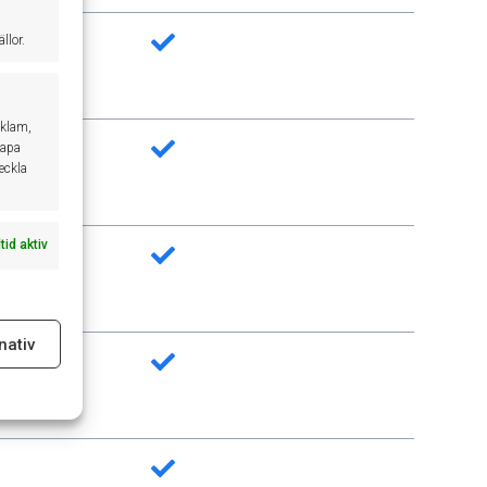
llor.
eklam,
kapa
veckla
ltid aktiv
nativ
ltid aktiv