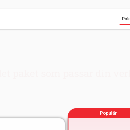
Pak
det paket som passar din ve