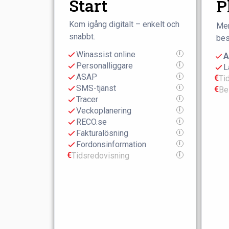
Start
P
Kom igång digitalt – enkelt och
Mer
snabbt.
bes
Winassist online
i
A
Personalliggare
i
L
ASAP
i
€
Ti
SMS-tjänst
i
€
Be
Tracer
i
Veckoplanering
i
RECO.se
i
Fakturalösning
i
Fordonsinformation
i
€
Tidsredovisning
i