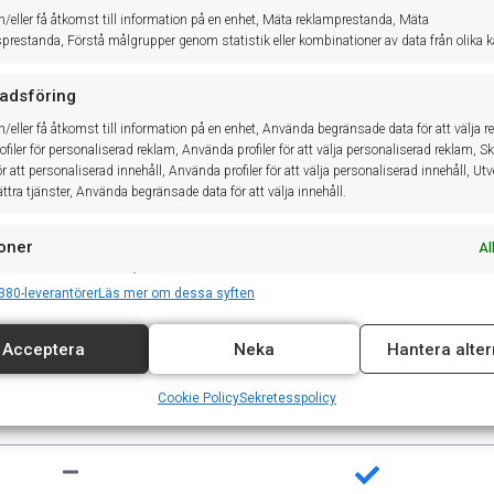
h/eller få åtkomst till information på en enhet, Mäta reklamprestanda, Mäta
sprestanda, Förstå målgrupper genom statistik eller kombinationer av data från olika kä
r
adsföring
.
h/eller få åtkomst till information på en enhet, Använda begränsade data för att välja r
filer för personaliserad reklam, Använda profiler för att välja personaliserad reklam, S
för att personaliserad innehåll, Använda profiler för att välja personaliserad innehåll, Ut
ttra tjänster, Använda begränsade data för att välja innehåll.
oner
Al
ch kombinerar data från andra datakällor, Länka olika enheter, Identifierar enheter
380-leverantörer
Läs mer om dessa syften
på information som överförs automatiskt.
Acceptera
Neka
Hantera alter
tälla säkerhet, förhindra och upptäcka bedrägerier samt
a fel, Leverera och visa reklam och innehåll, Spara och
Al
h
Cookie Policy
Sekretesspolicy
a dina integritetsval.