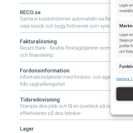
Lagra oc
innehåll
RECO.se
Samla in kundomdömen automatiskt via Reco.se efte
Markn
varje besök och bygg förtroende som syns på Google
Lagra oc
Skapa pro
Fakturalösning
profiler 
Resurs Bank - flexibla företagstjänster inom betalning
och förbä
och finansiering.
Funkti
Fordonsinformation
Matchar o
Informationstjänster med fordons- och ägaruppgifter
Hantera 1
baserat 
från vägtrafikregistret.
Säkers
Tidsredovisning
åtgärd
Stämpla dina jobb och få en överblick på närvaron oc
meddel
effektiviteten på dina tekniker.
Lager