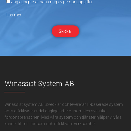
Jag accepterar hantering av personuppgifter
Läs mer
Skicka
Winassist System AB
Winassist system AB utvecklar och levererar IT-baserade system
som effektiviserar det dagliga arbetet inom den svenska
fordonsbranschen. Med våra system och tjänster hjälper vi våra
kunder till mer lönsam och effektivare verksamhet.