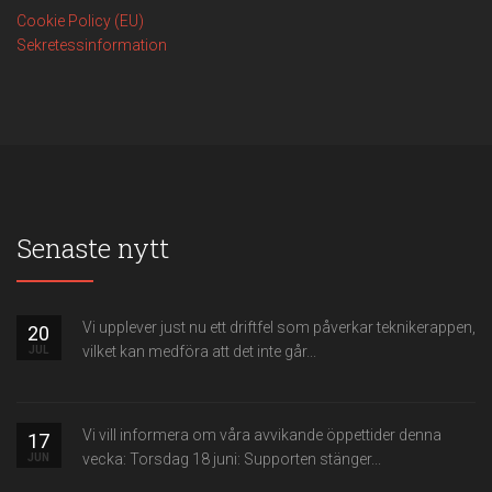
Cookie Policy (EU)
Sekretessinformation
Senaste nytt
Vi upplever just nu ett driftfel som påverkar teknikerappen,
20
vilket kan medföra att det inte går...
JUL
Vi vill informera om våra avvikande öppettider denna
17
vecka: Torsdag 18 juni: Supporten stänger...
JUN