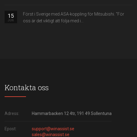
Först i Sverige med ASA-koppling för Mitsubishi. "För
15
oss är det viktigt att följa med i...
JUN
Kontakta oss
Adress:
Hammarbacken 12 4tr, 191 49 Sollentuna
Epost:
support@winassist.se
sales@winassist.se