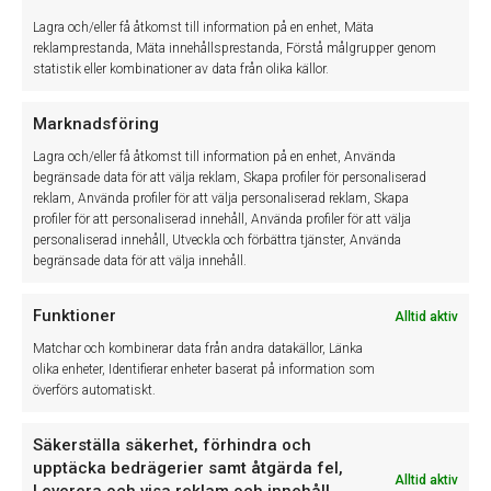
Lagra och/eller få åtkomst till information på en enhet, Mäta
reklamprestanda, Mäta innehållsprestanda, Förstå målgrupper genom
statistik eller kombinationer av data från olika källor.
Arbetsorder & fakturor
Marknadsföring
Bokning & planering
Lagra och/eller få åtkomst till information på en enhet, Använda
begränsade data för att välja reklam, Skapa profiler för personaliserad
reklam, Använda profiler för att välja personaliserad reklam, Skapa
profiler för att personaliserad innehåll, Använda profiler för att välja
Reservdelar
personaliserad innehåll, Utveckla och förbättra tjänster, Använda
begränsade data för att välja innehåll.
Tidverk – egna kortkoder
Funktioner
Alltid aktiv
Matchar och kombinerar data från andra datakällor, Länka
olika enheter, Identifierar enheter baserat på information som
överförs automatiskt.
Personal & tekniker
Säkerställa säkerhet, förhindra och
Lagervärdeslista
upptäcka bedrägerier samt åtgärda fel,
Alltid aktiv