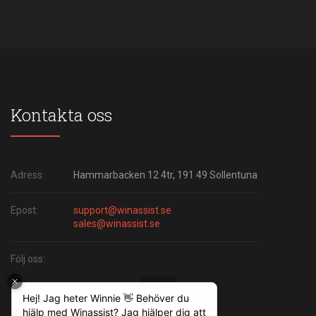
Kontakta oss
Adress:
Hammarbacken 12 4tr, 191 49 Sollentuna
Epost:
support@winassist.se
sales@winassist.se
Följ oss: