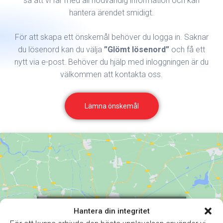
så att vi får med all nödvändig information och kan
hantera ärendet smidigt.
För att skapa ett önskemål behöver du logga in. Saknar
du lösenord kan du välja
”Glömt lösenord”
och få ett
nytt via e-post. Behöver du hjälp med inloggningen är du
välkommen att kontakta oss.
Lämna önskemål
Klicka för att godkänna marknadsföring
Hantera din integritet
cookies och aktivera detta innehåll