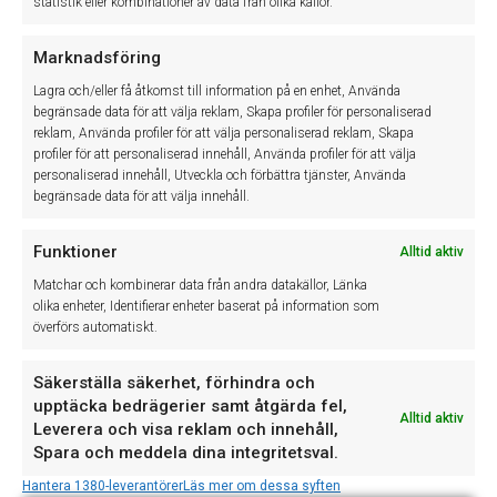
statistik eller kombinationer av data från olika källor.
Marknadsföring
Lagra och/eller få åtkomst till information på en enhet, Använda
begränsade data för att välja reklam, Skapa profiler för personaliserad
reklam, Använda profiler för att välja personaliserad reklam, Skapa
profiler för att personaliserad innehåll, Använda profiler för att välja
personaliserad innehåll, Utveckla och förbättra tjänster, Använda
begränsade data för att välja innehåll.
Funktioner
Alltid aktiv
Matchar och kombinerar data från andra datakällor, Länka
olika enheter, Identifierar enheter baserat på information som
överförs automatiskt.
Jag accepterar hantering av personuppgifter
Säkerställa säkerhet, förhindra och
upptäcka bedrägerier samt åtgärda fel,
Läs mer
Alltid aktiv
Leverera och visa reklam och innehåll,
Spara och meddela dina integritetsval.
Skicka
Hantera 1380-leverantörer
Läs mer om dessa syften