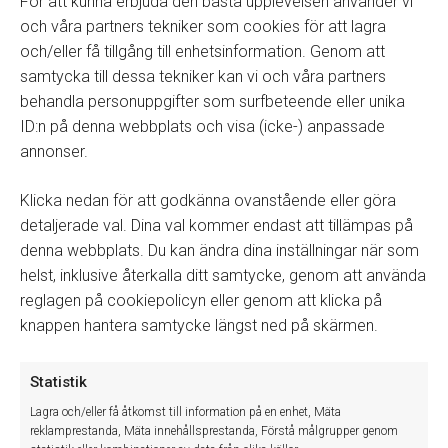
För att kunna erbjuda den bästa upplevelsen använder vi
och våra partners tekniker som cookies för att lagra
och/eller få tillgång till enhetsinformation. Genom att
samtycka till dessa tekniker kan vi och våra partners
behandla personuppgifter som surfbeteende eller unika
ID:n på denna webbplats och visa (icke-) anpassade
annonser.
Klicka nedan för att godkänna ovanstående eller göra
Skicka in ett supportärende
detaljerade val. Dina val kommer endast att tillämpas på
denna webbplats. Du kan ändra dina inställningar när som
helst, inklusive återkalla ditt samtycke, genom att använda
reglagen på cookiepolicyn eller genom att klicka på
knappen hantera samtycke längst ned på skärmen.
Statistik
Lagra och/eller få åtkomst till information på en enhet, Mäta
reklamprestanda, Mäta innehållsprestanda, Förstå målgrupper genom