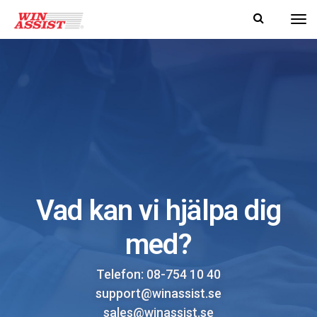
Tog
Vad kan vi hjälpa dig
med?
Telefon: 08-754 10 40
support@winassist.se
sales@winassist.se