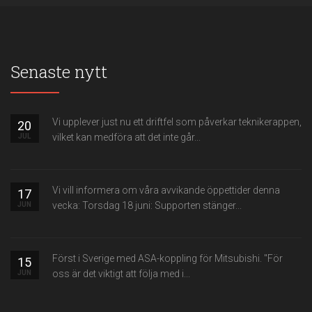
Senaste nytt
Vi upplever just nu ett driftfel som påverkar teknikerappen,
20
vilket kan medföra att det inte går...
JUL
Vi vill informera om våra avvikande öppettider denna
17
vecka: Torsdag 18 juni: Supporten stänger...
JUN
Först i Sverige med ASA-koppling för Mitsubishi. "För
15
oss är det viktigt att följa med i...
JUN