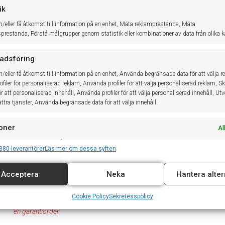
Arbetsordern har nu fått status Garantiarbetsorder och är redo att ö
ik
h/eller få åtkomst till information på en enhet, Mäta reklamprestanda, Mäta
Välj Integrationsknappen
→ Saga2 Export AO med garanti.
sprestanda, Förstå målgrupper genom statistik eller kombinationer av data från olika kä
Garanti finns nu i Saga2, bearbeta garantin i Saga2 enligt VGS-rutin.
adsföring
Färdigbehandlad garanti i Saga2 hämtas in genom att klick
garanti.
h/eller få åtkomst till information på en enhet, Använda begränsade data för att välja r
filer för personaliserad reklam, Använda profiler för att välja personaliserad reklam, S
I ny dialogruta visas Saga2 behandlade rader med claim del
för att personaliserad innehåll, Använda profiler för att välja personaliserad innehåll, Ut
och högerklicka → Välj önskad behandling.
ttra tjänster, Använda begränsade data för att välja innehåll.
Klicka
Ok
.
Nu är garantiordern klar för att avslutas.
oner
Al
Avslutad garanti order ger signal på Garantin/Garantierna och går till
ch kombinerar data från andra datakällor, Länka olika enheter, Identifierar enheter
380-leverantörer
Läs mer om dessa syften
på information som överförs automatiskt.
Garantireskontra översikt
Acceptera
Neka
Hantera alter
tälla säkerhet, förhindra och upptäcka bedrägerier samt
Gå till
Garantier → Kundreskontra → Inbetalningar
.
a fel, Leverera och visa reklam och innehåll, Spara och
Al
Cookie Policy
Sekretesspolicy
a dina integritetsval.
Har du valt att skapa inbetalningar manuellt så ska det ske under
Sk
en garantiorder