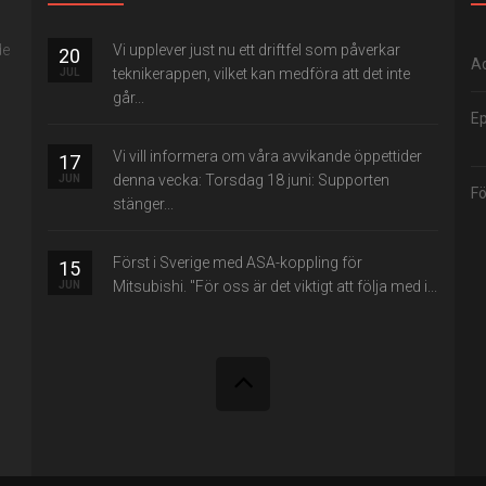
de
Vi upplever just nu ett driftfel som påverkar
20
Ad
teknikerappen, vilket kan medföra att det inte
JUL
går...
Ep
Vi vill informera om våra avvikande öppettider
17
denna vecka: Torsdag 18 juni: Supporten
JUN
Fö
stänger...
Först i Sverige med ASA-koppling för
15
Mitsubishi. "För oss är det viktigt att följa med i...
JUN