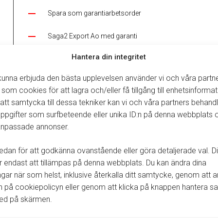
Spara som garantiarbetsorder
Saga2 Export Ao med garanti
Hantera din integritet
Saga2 Import garanti
 kunna erbjuda den bästa upplevelsen använder vi och våra partn
Saga2 Hantera garanti
 som cookies för att lagra och/eller få tillgång till enhetsinformat
tt samtycka till dessa tekniker kan vi och våra partners behand
Visa logg från Elsa/Etka/Saga2/Reserve
ppgifter som surfbeteende eller unika ID:n på denna webbplats 
 anpassade annonser.
edan för att godkänna ovanstående eller göra detaljerade val. Di
All Kopplingen/överföring mot Saga2 sköts från öppen arbetsorder,
endast att tillämpas på denna webbplats. Du kan ändra dina
Arbetsordern skapas som vanligt tills den skall överföras till Saga2.
ingar när som helst, inklusive återkalla ditt samtycke, genom att
Skapa en arbetsorder eller gå in på en befintlig.
n på cookiepolicyn eller genom att klicka på knappen hantera 
Garantimärk rader genom att markera rader och högerklick
ned på skärmen.
Klicka på integrationsknappen
→ Spara som garantiarbetso