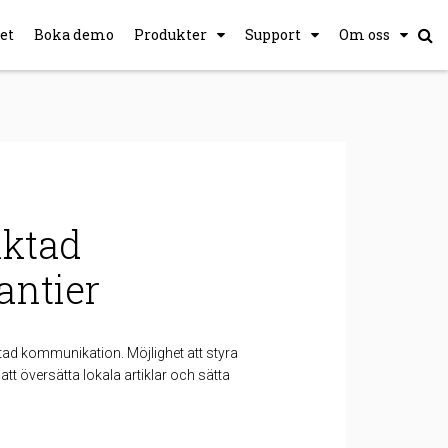
et
Boka demo
Produkter
Support
Om oss
iktad
ntier
tad kommunikation. Möjlighet att styra
att översätta lokala artiklar och sätta