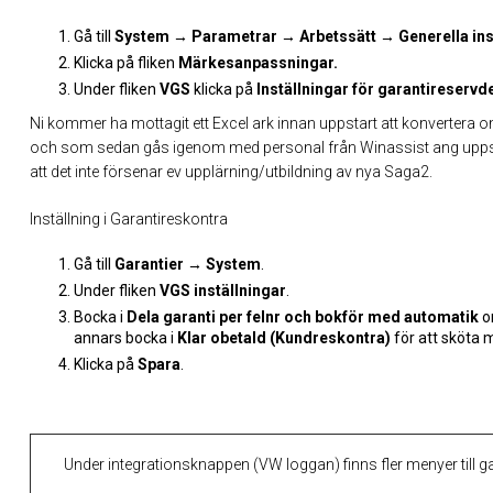
Gå till
System → Parametrar → Arbetssätt → Generella inst
Klicka på fliken
Märkesanpassningar.
Under fliken
VGS
klicka på
Inställningar för garantireservde
Ni kommer ha mottagit ett Excel ark innan uppstart att konvertera o
och som sedan gås igenom med personal från Winassist ang uppsätt
att det inte försenar ev upplärning/utbildning av nya Saga2.
Inställning i Garantireskontra
Gå till
Garantier
→ System
.
Under fliken
VGS inställningar
.
Bocka i
Dela garanti per felnr och bokför med automatik
o
annars bocka i
Klar obetald (Kundreskontra)
för att sköta 
Klicka på
Spara
.
Under integrationsknappen (VW loggan) finns fler menyer till ga