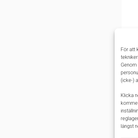
För att
tekniker
Genom a
personu
(icke-)
Klicka n
kommer 
inställn
reglage
längst 