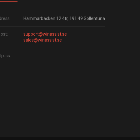
ress:
Hammarbacken 12 4tr, 191 49 Sollentuna
ost:
support@winassist.se
sales@winassist.se
lj oss: