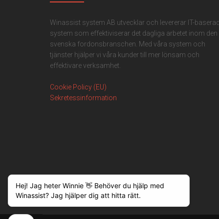
Winassist system AB utvecklar och levererar IT-basera
system som effektiviserar det dagliga arbetet inom den
svenska fordonsbranschen. Med våra system och
tjänster hjälper vi våra kunder till mer lönsam och
effektivare verksamhet.
Cookie Policy (EU)
Sekretessinformation