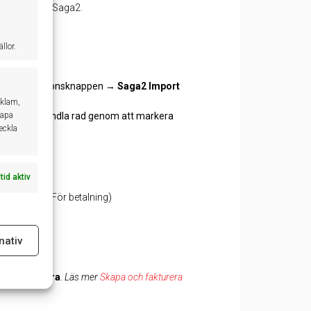
verföras till Saga2.
llor.
a på integrationsknappen →
Saga2 Import
eklam,
kapa
ningen, behandla rad genom att markera
veckla
ltid aktiv
 nästa flik.(För betalning)
nativ
ltid aktiv
apa Redigera
.
Läs mer
Skapa och fakturera