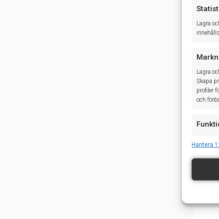
Statist
Lagra oc
innehåll
Markn
Lagra oc
Skapa pro
profiler 
och förbä
Funkti
Matchar o
Hantera 1
baserat 
Säkers
åtgärd
meddel