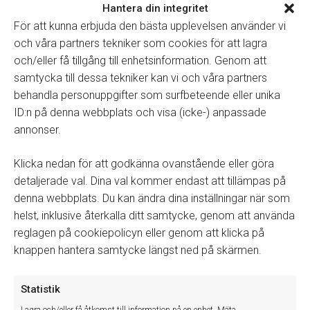
Välj
Ta bort fordon från Tracer
.
Hantera din integritet
För att kunna erbjuda den bästa upplevelsen använder vi
och våra partners tekniker som cookies för att lagra
och/eller få tillgång till enhetsinformation. Genom att
Tillbaka till manualer
samtycka till dessa tekniker kan vi och våra partners
behandla personuppgifter som surfbeteende eller unika
ID:n på denna webbplats och visa (icke-) anpassade
annonser.
Winassist System AB
Klicka nedan för att godkänna ovanstående eller göra
detaljerade val. Dina val kommer endast att tillämpas på
denna webbplats. Du kan ändra dina inställningar när som
Winassist system AB utvecklar och levererar IT-baserade system
helst, inklusive återkalla ditt samtycke, genom att använda
som effektiviserar det dagliga arbetet inom den svenska
reglagen på cookiepolicyn eller genom att klicka på
fordonsbranschen. Med våra system och tjänster hjälper vi våra
knappen hantera samtycke längst ned på skärmen.
kunder till mer lönsam och effektivare verksamhet.
Cookie Policy (EU)
Statistik
Sekretessinformation
Lagra och/eller få åtkomst till information på en enhet, Mäta