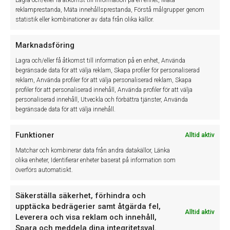
reklamprestanda, Mäta innehållsprestanda, Förstå målgrupper genom
statistik eller kombinationer av data från olika källor.
Marknadsföring
Lagra och/eller få åtkomst till information på en enhet, Använda
begränsade data för att välja reklam, Skapa profiler för personaliserad
reklam, Använda profiler för att välja personaliserad reklam, Skapa
Senaste nytt
profiler för att personaliserad innehåll, Använda profiler för att välja
personaliserad innehåll, Utveckla och förbättra tjänster, Använda
begränsade data för att välja innehåll.
Vi upplever just nu ett driftfel som påverkar teknikerappen,
20
Funktioner
Alltid aktiv
vilket kan medföra att det inte går...
JUL
Matchar och kombinerar data från andra datakällor, Länka
olika enheter, Identifierar enheter baserat på information som
överförs automatiskt.
Vi vill informera om våra avvikande öppettider denna
17
vecka: Torsdag 18 juni: Supporten stänger...
JUN
Säkerställa säkerhet, förhindra och
upptäcka bedrägerier samt åtgärda fel,
Alltid aktiv
Leverera och visa reklam och innehåll,
Spara och meddela dina integritetsval.
Först i Sverige med ASA-koppling för Mitsubishi. "För