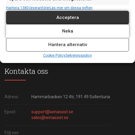
15
oss är det viktigt att följa med i...
JUN
Hantera 1380-leverantörer
Läs mer om dessa syften
Acceptera
Neka
Hantera alternativ
Cookie Policy
Sekretesspolicy
Kontakta oss
Adress:
Hammarbacken 12 4tr, 191 49 Sollentuna
Epost:
support@winassist.se
sales@winassist.se
Följ oss: