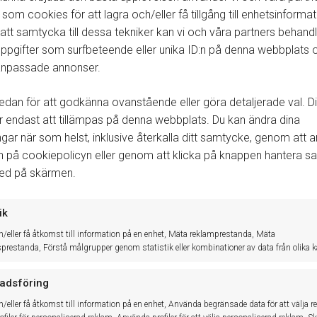
 som cookies för att lagra och/eller få tillgång till enhetsinformat
Vid byte inne i systemet
tt samtycka till dessa tekniker kan vi och våra partners behand
Gå till
Arkiv → Byt driftställe
.
ppgifter som surfbeteende eller unika ID:n på denna webbplats 
I scroll listan väljer du
Driftställe
.
 anpassade annonser.
Klicka på
Byt
.
edan för att godkänna ovanstående eller göra detaljerade val. Di
endast att tillämpas på denna webbplats. Du kan ändra dina
ingar när som helst, inklusive återkalla ditt samtycke, genom att
Du kan välja att färgmarkera de olika driftställena för att särsk
n på cookiepolicyn eller genom att klicka på knappen hantera 
ned på skärmen.
ik
h/eller få åtkomst till information på en enhet, Mäta reklamprestanda, Mäta
sprestanda, Förstå målgrupper genom statistik eller kombinationer av data från olika kä
adsföring
h/eller få åtkomst till information på en enhet, Använda begränsade data för att välja r