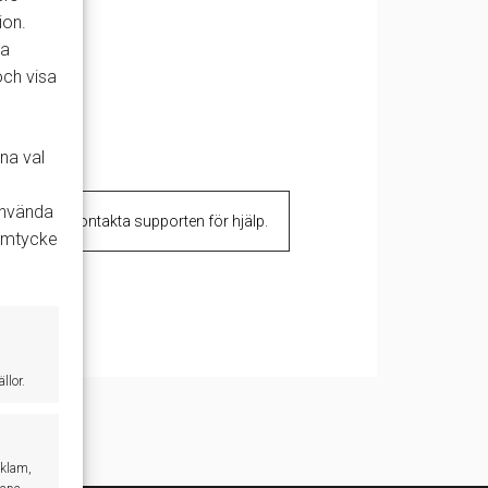
ion.
la
och visa
na val
 använda
ilja dem åt. Kontakta supporten för hjälp.
samtycke
llor.
eklam,