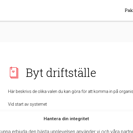
Pak
Byt driftställe
Här beskrivs de olika valen du kan göra för att komma in på organisa
Vid start av systemet
Ange ditt
Användarnamn
och
Lösenord
.
Hantera din integritet
I scroll listan väljer du
Driftställe
.
Klicka på
Logga in
.
 kunna erbjuda den bästa upplevelsen använder vi och våra partn