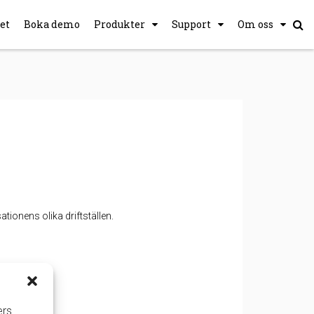
et
Boka demo
Produkter
Support
Om oss
tionens olika driftställen.
ers