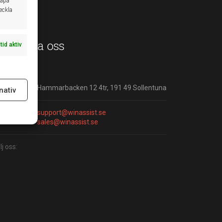
kapa
veckla
ontakta oss
ltid aktiv
ress:
Hammarbacken 12 4tr, 191 49 Sollentuna
nativ
ltid aktiv
ost:
support@winassist.se
sales@winassist.se
lj oss: