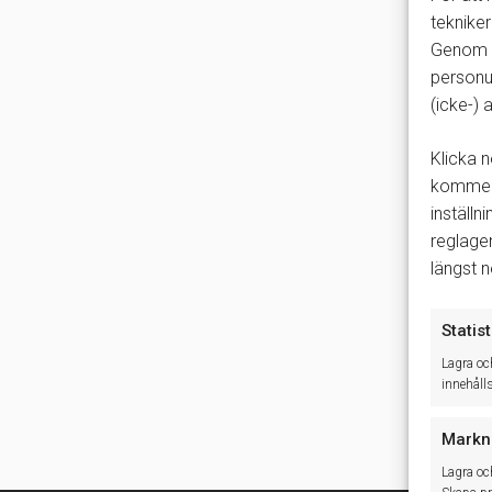
tekniker
Genom a
personu
(icke-)
Klicka n
kommer 
inställn
reglage
längst 
Statist
Lagra oc
innehåll
Markn
Lagra oc