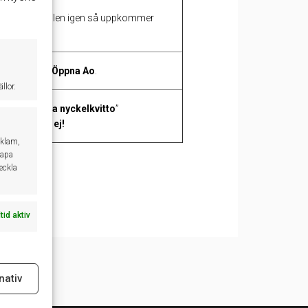
egistrera bilen igen så uppkommer
rsäljning – Öppna
Ao
.
llor.
s att skicka nyckelkvitto
”
SMS skickas ej!
eklam,
kapa
veckla
ltid aktiv
nativ
ltid aktiv