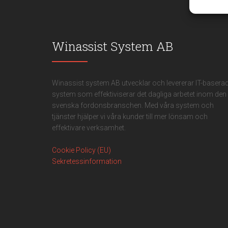
meddel
Winassist System AB
Winassist system AB utvecklar och levererar IT-basera
system som effektiviserar det dagliga arbetet inom den
svenska fordonsbranschen. Med våra system och
tjänster hjälper vi våra kunder till mer lönsam och
effektivare verksamhet.
Cookie Policy (EU)
Sekretessinformation