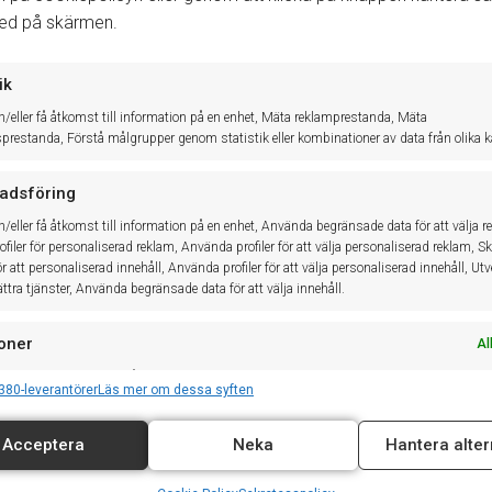
ned på skärmen.
Svarade du
Nej
kan du gå till
Grön bil
och avmarkera, ankomstr
frågan om nyckelkvitto igen.
ik
För att se nyckelkoden h
ovrar du över
Grön bil
eller gå
in på
Fö
h/eller få åtkomst till information på en enhet, Mäta reklamprestanda, Mäta
sprestanda, Förstå målgrupper genom statistik eller kombinationer av data från olika kä
Om tjänsten inte kan nås tillfälligt kan dialogrutan
“
Misslyckade
adsföring
uppkomm
a
, då har du valet att
Skapa kvittonummer lokalt
. 
h/eller få åtkomst till information på en enhet, Använda begränsade data för att välja r
filer för personaliserad reklam, Använda profiler för att välja personaliserad reklam, S
för att personaliserad innehåll, Använda profiler för att välja personaliserad innehåll, Ut
ttra tjänster, Använda begränsade data för att välja innehåll.
oner
Al
ch kombinerar data från andra datakällor, Länka olika enheter, Identifierar enheter
380-leverantörer
Läs mer om dessa syften
på information som överförs automatiskt.
Acceptera
Neka
Hantera alter
tälla säkerhet, förhindra och upptäcka bedrägerier samt
a fel, Leverera och visa reklam och innehåll, Spara och
Al