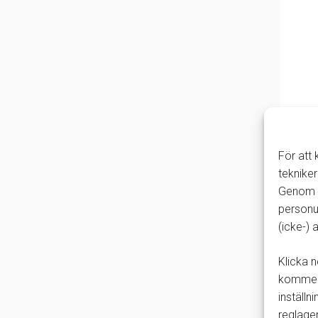
För att
tekniker
Genom a
personu
(icke-)
Klicka n
kommer 
inställn
reglage