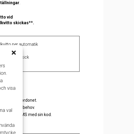
tällningar
.
itto
vid
lkvitto skickas
**
.
lkvitto per automatik
to innan utskick
ers
ion.
la
och visa
registrera fordonet
.
, svara efter behov.
na val
år nu ett SMS med sin kod.
 använda
samtycke