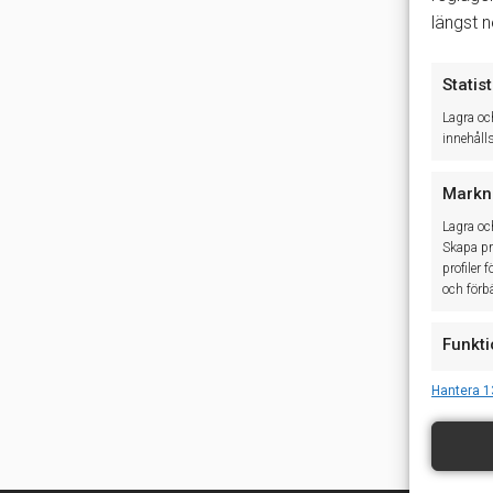
längst 
Statist
Lagra oc
innehåll
Markn
Lagra oc
Skapa pro
profiler 
och förbä
Funkti
Matchar o
Hantera 1
baserat 
Säkers
åtgärd