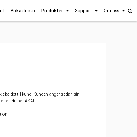
et
Boka demo
Produkter
Support
Om oss
kicka det till kund.
Kunden anger sedan sin
är att du har ASAP.
tion.