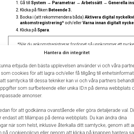
G
å
ti
l
l
System →
Parametrar
→
Arbetssätt → Generella ins
Klicka på fliken
Beteende 3
.
Bocka i
(att rekommendera
båda)
Aktivera digital
nyckelkv
ankomstregistrering
*
och/eller
Varna innan digitalt nycke
Klicka på
Spara
.
*
När du ankomstregistrerar fordonet så uppkommer
ett nycke
Hantera din integritet
**
Här uppkommer en fråga om du vill skicka digitalt nyckelkvit
 kunna erbjuda den bästa upplevelsen använder vi och våra partn
 som cookies för att lagra och/eller få tillgång till enhetsinformat
tt samtycka till dessa tekniker kan vi och våra partners behand
ppgifter som surfbeteende eller unika ID:n på denna webbplats 
Skapa eller öppna en befintlig arbetsorder
 anpassade annonser.
Under
Datum
fliken
klicka på den
Röda bilen
för att ankomst
Nu uppkommer frågan
V
ill
du
skicka digitalt nyckelkvitto
?
edan för att godkänna ovanstående eller göra detaljerade val. Di
Vid svar
Ja
ange kundens mobilnr
och klicka på
Välj
.
Kunden f
endast att tillämpas på denna webbplats. Du kan ändra dina
ingar när som helst, inklusive återkalla ditt samtycke, genom att
n på cookiepolicyn eller genom att klicka på knappen hantera 