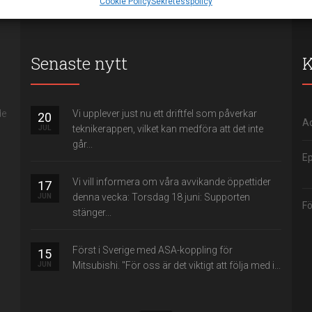
Cookie Policy
Sekretesspolicy
a dina integritetsval.
Senaste nytt
K
de
Vi upplever just nu ett driftfel som påverkar
20
Ad
teknikerappen, vilket kan medföra att det inte
JUL
går...
Ep
Vi vill informera om våra avvikande öppettider
17
denna vecka: Torsdag 18 juni: Supporten
JUN
Fö
stänger...
Först i Sverige med ASA-koppling för
15
Mitsubishi. "För oss är det viktigt att följa med i...
JUN