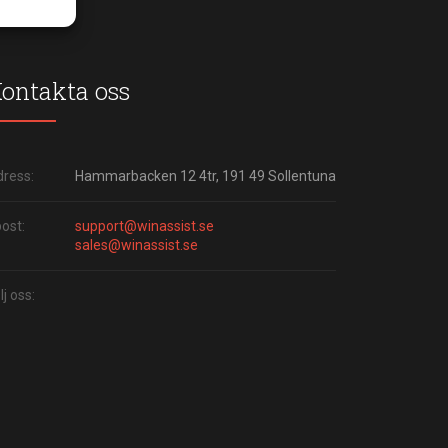
ontakta oss
ress:
Hammarbacken 12 4tr, 191 49 Sollentuna
ost:
support@winassist.se
sales@winassist.se
lj oss: