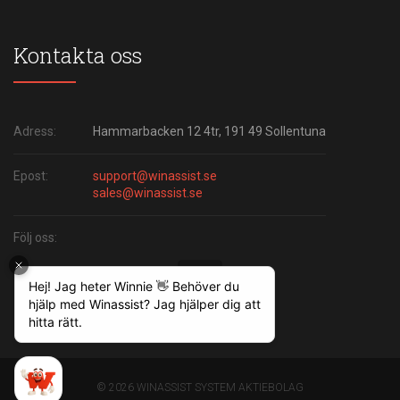
Kontakta oss
Adress:
Hammarbacken 12 4tr, 191 49 Sollentuna
Epost:
support@winassist.se
sales@winassist.se
Följ oss:
©
2026 WINASSIST SYSTEM AKTIEBOLAG