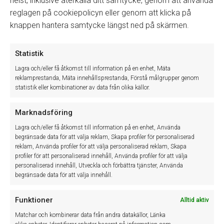
helst, inklusive återkalla ditt samtycke, genom att använda
reglagen på cookiepolicyn eller genom att klicka på
knappen hantera samtycke längst ned på skärmen.
Winassist System AB
Statistik
Winassist system AB utvecklar och levererar IT-baserade system
Lagra och/eller få åtkomst till information på en enhet, Mäta
som effektiviserar det dagliga arbetet inom den svenska
reklamprestanda, Mäta innehållsprestanda, Förstå målgrupper genom
statistik eller kombinationer av data från olika källor.
fordonsbranschen. Med våra system och tjänster hjälper vi våra
kunder till mer lönsam och effektivare verksamhet.
Marknadsföring
Cookie Policy (EU)
Lagra och/eller få åtkomst till information på en enhet, Använda
Sekretessinformation
begränsade data för att välja reklam, Skapa profiler för personaliserad
reklam, Använda profiler för att välja personaliserad reklam, Skapa
profiler för att personaliserad innehåll, Använda profiler för att välja
personaliserad innehåll, Utveckla och förbättra tjänster, Använda
begränsade data för att välja innehåll.
Funktioner
Alltid aktiv
Matchar och kombinerar data från andra datakällor, Länka