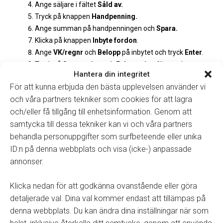
Ange säljare i fältet
Såld av.
Tryck på knappen
Handpenning.
Ange summan på handpenningen och
Spara.
Klicka på knappen
Inbyte fordon
.
Ange
VK
/
regnr
och
B
elopp
på inbytet
och tryck
Enter
.
Tryck på
Summering
och
Fakturering
för att skapa
Hantera din integritet
fakturan
.
För att kunna erbjuda den bästa upplevelsen använder vi
och våra partners tekniker som cookies för att lagra
och/eller få tillgång till enhetsinformation. Genom att
Summan av inbytet kan inte överstiga
samtycka till dessa tekniker kan vi och våra partners
handpenningsbeloppet.
behandla personuppgifter som surfbeteende eller unika
ID:n på denna webbplats och visa (icke-) anpassade
annonser.
Klicka nedan för att godkänna ovanstående eller göra
Tillbaka till manualer
detaljerade val. Dina val kommer endast att tillämpas på
denna webbplats. Du kan ändra dina inställningar när som