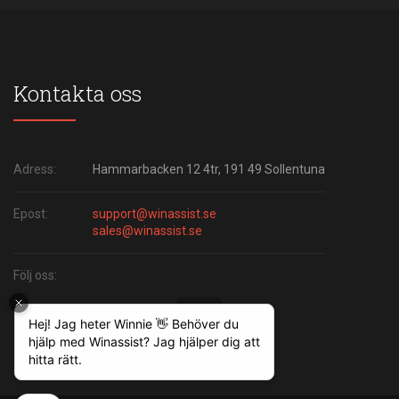
Kontakta oss
Adress:
Hammarbacken 12 4tr, 191 49 Sollentuna
Epost:
support@winassist.se
sales@winassist.se
Följ oss: