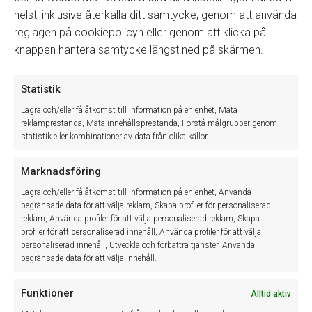
helst, inklusive återkalla ditt samtycke, genom att använda
reglagen på cookiepolicyn eller genom att klicka på
knappen hantera samtycke längst ned på skärmen.
Winassist System AB
Statistik
Lagra och/eller få åtkomst till information på en enhet, Mäta
Winassist system AB utvecklar och levererar IT-baserade system
reklamprestanda, Mäta innehållsprestanda, Förstå målgrupper genom
som effektiviserar det dagliga arbetet inom den svenska
statistik eller kombinationer av data från olika källor.
fordonsbranschen. Med våra system och tjänster hjälper vi våra
kunder till mer lönsam och effektivare verksamhet.
Marknadsföring
Lagra och/eller få åtkomst till information på en enhet, Använda
Cookie Policy (EU)
begränsade data för att välja reklam, Skapa profiler för personaliserad
Sekretessinformation
reklam, Använda profiler för att välja personaliserad reklam, Skapa
profiler för att personaliserad innehåll, Använda profiler för att välja
personaliserad innehåll, Utveckla och förbättra tjänster, Använda
begränsade data för att välja innehåll.
Funktioner
Alltid aktiv