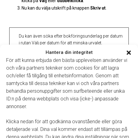
klicka på
Välj
eller
dubbelklicka
.
Nu kan du välja utskrift på knappen
Skriv ut
.
Du kan även söka efter bokföringsunderlag per datum
i rutan Välj per datum för att minska urvalet.
Hantera din integritet
För att kunna erbjuda den bästa upplevelsen använder vi
För att ta fram informationen retroaktivt om
försäljningen kan du även ta fram försäljningsrapport
och våra partners tekniker som cookies för att lagra
på samma datumperiod som bokföringsunderlaget.
och/eller få tillgång till enhetsinformation. Genom att
Här kan du även se mer detaljerad information om
samtycka till dessa tekniker kan vi och våra partners
varje faktura.
behandla personuppgifter som surfbeteende eller unika
ID:n på denna webbplats och visa (icke-) anpassade
annonser.
Klicka nedan för att godkänna ovanstående eller göra
detaljerade val. Dina val kommer endast att tillämpas på
Tillbaka till manualer
denna webbplats. Du kan ändra dina inställningar när som