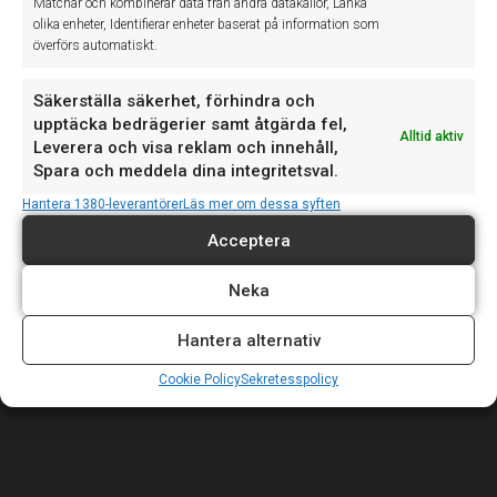
Matchar och kombinerar data från andra datakällor, Länka
olika enheter, Identifierar enheter baserat på information som
Senaste nytt
överförs automatiskt.
Säkerställa säkerhet, förhindra och
upptäcka bedrägerier samt åtgärda fel,
Vi upplever just nu ett driftfel som påverkar teknikerappen,
20
Alltid aktiv
Leverera och visa reklam och innehåll,
vilket kan medföra att det inte går...
JUL
Spara och meddela dina integritetsval.
Hantera 1380-leverantörer
Läs mer om dessa syften
Vi vill informera om våra avvikande öppettider denna
Acceptera
17
vecka: Torsdag 18 juni: Supporten stänger...
JUN
Neka
Hantera alternativ
Först i Sverige med ASA-koppling för Mitsubishi. "För
15
oss är det viktigt att följa med i...
JUN
Cookie Policy
Sekretesspolicy