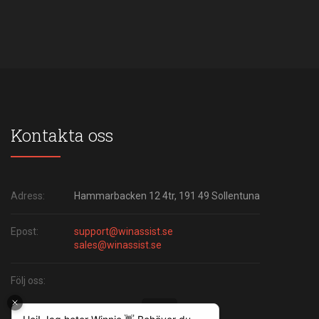
Kontakta oss
Adress:
Hammarbacken 12 4tr, 191 49 Sollentuna
Epost:
support@winassist.se
sales@winassist.se
Följ oss: