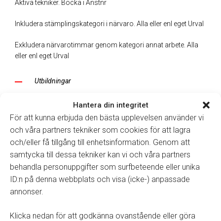
Aktiva tekniker. Bocka i Anstnr
Inkludera stämplingskategori i närvaro. Alla eller enl eget Urval
Exkludera närvarotimmar genom kategori annat arbete. Alla
eller enl eget Urval
Utbildningar
Inkludera stämplingskategorier i utbildning. Alla eller enl eget
Hantera din integritet
Urval
För att kunna erbjuda den bästa upplevelsen använder vi
och våra partners tekniker som cookies för att lagra
Inkludera kategori annat arbete i utbildning. Alla eller enl eget
och/eller få tillgång till enhetsinformation. Genom att
Urval
samtycka till dessa tekniker kan vi och våra partners
behandla personuppgifter som surfbeteende eller unika
Pågående arbete
ID:n på denna webbplats och visa (icke-) anpassade
Inkludera fakturor med märkeskod. Alla eller enl eget Urval
annonser.
Inkluderade avdelningar. Alla eller enl eget Urval
Klicka nedan för att godkänna ovanstående eller göra