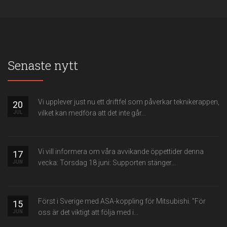
Senaste nytt
Vi upplever just nu ett driftfel som påverkar teknikerappen,
20
vilket kan medföra att det inte går...
JUL
Vi vill informera om våra avvikande öppettider denna
17
vecka: Torsdag 18 juni: Supporten stänger...
JUN
Först i Sverige med ASA-koppling för Mitsubishi. "För
15
oss är det viktigt att följa med i...
JUN