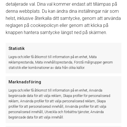
detaljerade val. Dina val kommer endast att tillämpas på
5. Klicka på
Spara
denna webbplats. Du kan ändra dina inställningar när som
helst, inklusive återkalla ditt samtycke, genom att använda
Alla nyckeltal har en beskrivning, det finns även en
Hjälp
knapp
att klicka på som innehar mer generell information. Nu kan du
reglagen på cookiepolicyn eller genom att klicka på
direkt gå vidare till att ta ut en rapport genom att välja en period
knappen hantera samtycke längst ned på skärmen.
och klicka på
Uppdatera
eller följ flödet nedan.
Statistik
Skapa rapport
Lagra och/eller få åtkomst till information på en enhet, Mäta
I huvudmenyn gå till
Försäljning – KPI Rapport
reklamprestanda, Mäta innehållsprestanda, Förstå målgrupper genom
I scroll listan markerar du din rapport och klickar på
Välj
statistik eller kombinationer av data från olika källor.
rapport
Ange Datum
F r o m
och
T o m
och
Period
Marknadsföring
Vill du ha separerat så bocka i
Beräkna per anställd
Lagra och/eller få åtkomst till information på en enhet, Använda
annars får du rapporten summerad
begränsade data för att välja reklam, Skapa profiler för personaliserad
Klicka på
Uppdatera
reklam, Använda profiler för att välja personaliserad reklam, Skapa
profiler för att personaliserad innehåll, Använda profiler för att välja
Genom att markera nyckeltalen i rapportfönstret så kan du se
personaliserad innehåll, Utveckla och förbättra tjänster, Använda
beskrivning i nederkant. Skriv ut din rapport genom att klicka
begränsade data för att välja innehåll.
på
Skapa Excel-fil
.