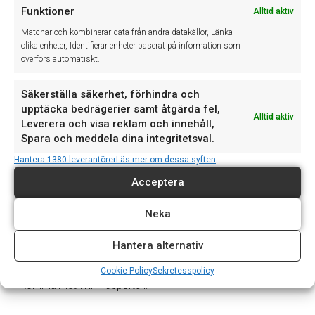
Funktioner
Alltid aktiv
OBS! Tänk på att ta ut rapporten för föregående
Matchar och kombinerar data från andra datakällor, Länka
period och inte under en pågående period.
olika enheter, Identifierar enheter baserat på information som
överförs automatiskt.
Säkerställa säkerhet, förhindra och
Viktigt!
upptäcka bedrägerier samt åtgärda fel,
Alltid aktiv
Leverera och visa reklam och innehåll,
För att få fram alla nyckeltal på ett tillförlitligt sätt måste
Spara och meddela dina integritetsval.
närvarostämplingar godkännas. Gå till
Hantera 1380-leverantörer
Läs mer om dessa syften
Bokning/Tidredovisning → Tidredovisning,
välj flik
Närvaro/Stämplingar.
Acceptera
Markera stämpling som ska godkännas – höger klicka och
Neka
välj
Godkänn
eller markera den stämpling som ska
godkännas och tryck på mellanslagstangenten. Markeringen i
Hantera alternativ
kolumnen GK kommer vid godkänd stämpling att ändras från
N
till
J
. Endast stämplingar markerade med J kommer att
Cookie Policy
Sekretesspolicy
komma med i KPI-rapporten.