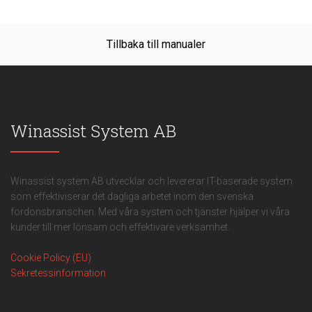
Tillbaka till manualer
Winassist System AB
Winassist system AB utvecklar och levererar IT-baserade system
som effektiviserar det dagliga arbetet inom den svenska
fordonsbranschen. Med våra system och tjänster hjälper vi våra
kunder till mer lönsam och effektivare verksamhet.
Cookie Policy (EU)
Sekretessinformation