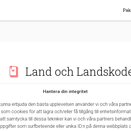
Pak
Land och Landskod
Här beskrivs hur du lägger till flera val av länder när du exporterar bi
Hantera din integritet
försäljningen. För att du ska få urvalet av länderna måste du ha ska
Export.
Läs mer
Debiteringsmallar
 kunna erbjuda den bästa upplevelsen använder vi och våra partn
 som cookies för att lagra och/eller få tillgång till enhetsinformat
Gå till
Sytem → Inställningar
→ Landskoder
.
tt samtycka till dessa tekniker kan vi och våra partners behand
Sök upp och markera ett land klicka på
aktivera
.
ppgifter som surfbeteende eller unika ID:n på denna webbplats 
Klicka på
Spara
.