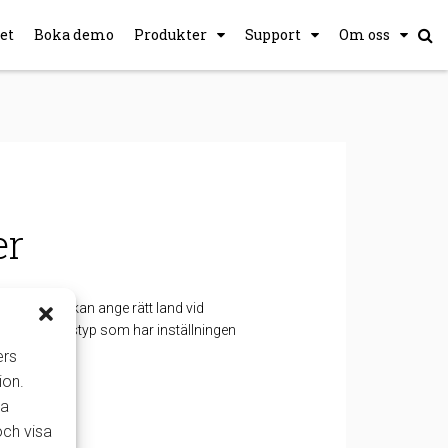
et
Boka demo
Produkter
Support
Om oss
er
lar så att du kan ange rätt land vid
pat en affärstyp som har inställningen
ers
ion.
la
och visa