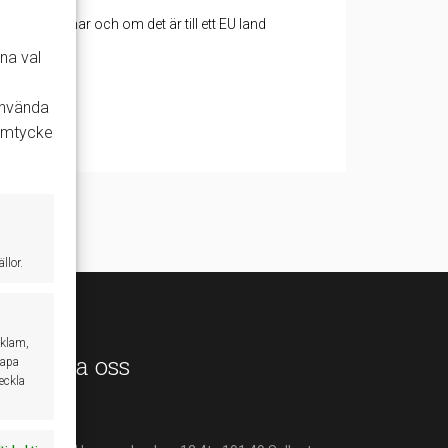
fordonet har och om det är till ett EU land
na val
 använda
samtycke
llor.
eklam,
ontakta oss
kapa
veckla