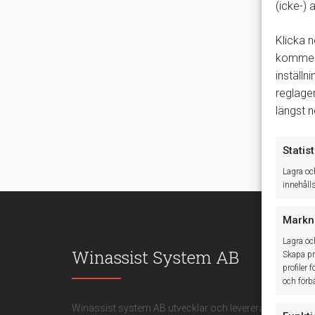
(icke-)
Klicka n
kommer 
inställn
reglage
längst 
Statist
Lagra oc
innehåll
Markn
Lagra oc
Winassist System AB
Skapa pro
profiler 
och förbä
Winassist system AB utvecklar och levererar IT-basera