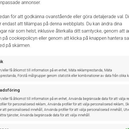
 anpassade annonser.
Försäljningar utomlands kan vara olika beroende på vilken momstyp 
eller inte. För mer information gå in på Skatteverkets hemsida.
edan för att godkänna ovanstående eller göra detaljerade val. Di
endast att tillämpas på denna webbplats. Du kan ändra dina
ingar när som helst, inklusive återkalla ditt samtycke, genom att
n på cookiepolicyn eller genom att klicka på knappen hantera 
ned på skärmen.
ik
h/eller få åtkomst till information på en enhet, Mäta reklamprestanda, Mäta
sprestanda, Förstå målgrupper genom statistik eller kombinationer av data från olika kä
adsföring
h/eller få åtkomst till information på en enhet, Använda begränsade data för att välja r
Senaste nytt
K
filer för personaliserad reklam, Använda profiler för att välja personaliserad reklam, S
för att personaliserad innehåll, Använda profiler för att välja personaliserad innehåll, Ut
ttra tjänster, Använda begränsade data för att välja innehåll.
de
Vi upplever just nu ett driftfel som påverkar
20