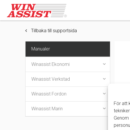
Tillbaka till supportsida
Manualer
Winassist Ekonomi
Winassist Verkstad
Winassist Fordon
För att
Winassist Marin
tekniker
Genom a
personu