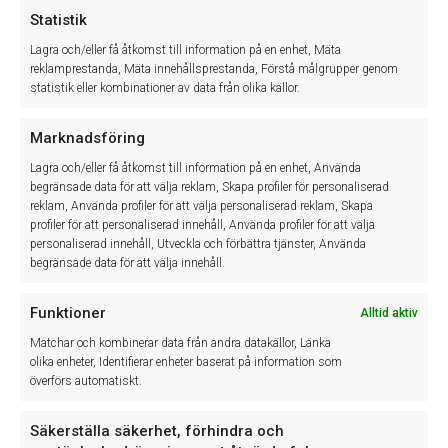
fordonsbranschen. Med våra system och tjänster hjälper vi våra
Statistik
kunder till mer lönsam och effektivare verksamhet.
Lagra och/eller få åtkomst till information på en enhet, Mäta
Cookie Policy (EU)
reklamprestanda, Mäta innehållsprestanda, Förstå målgrupper genom
statistik eller kombinationer av data från olika källor.
Sekretessinformation
Marknadsföring
Lagra och/eller få åtkomst till information på en enhet, Använda
begränsade data för att välja reklam, Skapa profiler för personaliserad
reklam, Använda profiler för att välja personaliserad reklam, Skapa
profiler för att personaliserad innehåll, Använda profiler för att välja
personaliserad innehåll, Utveckla och förbättra tjänster, Använda
begränsade data för att välja innehåll.
Senaste nytt
Funktioner
Alltid aktiv
Matchar och kombinerar data från andra datakällor, Länka
Vi upplever just nu ett driftfel som påverkar teknikerappen,
20
olika enheter, Identifierar enheter baserat på information som
vilket kan medföra att det inte går...
JUL
överförs automatiskt.
Säkerställa säkerhet, förhindra och
Vi vill informera om våra avvikande öppettider denna