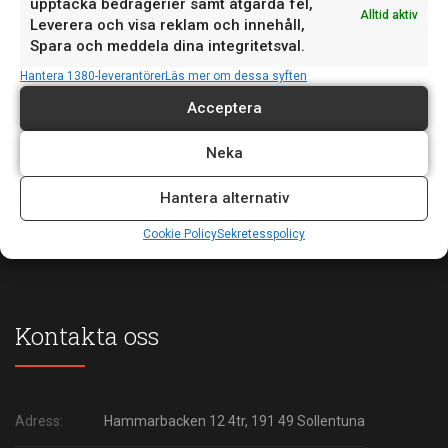
17
upptäcka bedrägerier samt åtgärda fel,
Alltid aktiv
vecka: Torsdag 18 juni: Supporten stänger...
JUN
Leverera och visa reklam och innehåll,
Spara och meddela dina integritetsval.
Hantera 1380-leverantörer
Läs mer om dessa syften
Först i Sverige med ASA-koppling för Mitsubishi. "För
15
Acceptera
oss är det viktigt att följa med i...
JUN
Neka
Hantera alternativ
Cookie Policy
Sekretesspolicy
Kontakta oss
Adress:
Hammarbacken 12 4tr, 191 49 Sollentuna