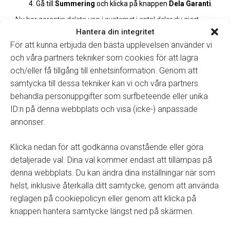
Gå till
Summering
och klicka på knappen
Dela Garanti
.
Nu har garantin delats upp i systemet i antal delar du gjort
genom att märkas med samma garanti nummer och kolon
Hantera din integritet
antal :1 :2 osv. Nu blir de lättare för dig att utföra betalningen i
För att kunna erbjuda den bästa upplevelsen använder vi
garantireskontran.
och våra partners tekniker som cookies för att lagra
och/eller få tillgång till enhetsinformation. Genom att
samtycka till dessa tekniker kan vi och våra partners
behandla personuppgifter som surfbeteende eller unika
Tillbaka till manualer
ID:n på denna webbplats och visa (icke-) anpassade
annonser.
Klicka nedan för att godkänna ovanstående eller göra
detaljerade val. Dina val kommer endast att tillämpas på
Winassist System AB
denna webbplats. Du kan ändra dina inställningar när som
helst, inklusive återkalla ditt samtycke, genom att använda
reglagen på cookiepolicyn eller genom att klicka på
Winassist system AB utvecklar och levererar IT-baserade system
knappen hantera samtycke längst ned på skärmen.
som effektiviserar det dagliga arbetet inom den svenska