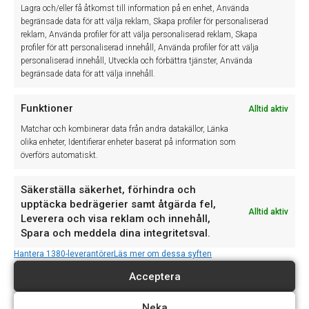
beställning
Lagra och/eller få åtkomst till information på en enhet, Använda
begränsade data för att välja reklam, Skapa profiler för personaliserad
Markera rad/rader och klicka på
Leverera
reklam, Använda profiler för att välja personaliserad reklam, Skapa
Tryck
Ctrl+N
för att lägga upp en
Ny order
om du gjort en
profiler för att personaliserad innehåll, Använda profiler för att välja
personaliserad innehåll, Utveckla och förbättra tjänster, Använda
beställning via Mail eller telefon. Du kan ladda ned artiklar från
begränsade data för att välja innehåll.
en excel genom att klicka på knappen
Ladda från Excel
. Du
kan även söka in artiklar genom att klicka på rutan med
…
(tre
punkter) vid
Ny artikel
.
Funktioner
Alltid aktiv
Matchar och kombinerar data från andra datakällor, Länka
olika enheter, Identifierar enheter baserat på information som
överförs automatiskt.
Säkerställa säkerhet, förhindra och
upptäcka bedrägerier samt åtgärda fel,
Alltid aktiv
Leverera och visa reklam och innehåll,
Spara och meddela dina integritetsval.
Tillbaka till manualer
Hantera 1380-leverantörer
Läs mer om dessa syften
Acceptera
Neka