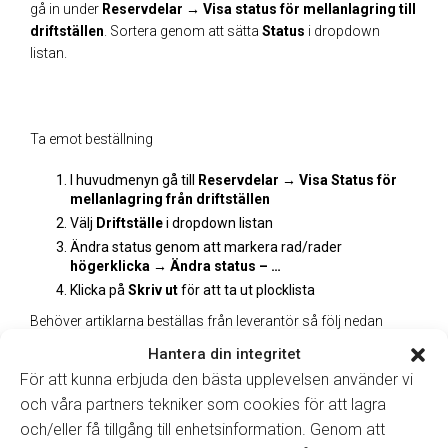
gå in under
Reservdelar
→ Visa status för mellanlagring till
driftställen
. Sortera genom att sätta
Status
i dropdown
listan.
Ta emot beställning
I huvudmenyn gå till
Reservdelar → Visa Status för
mellanlagring från driftställen
Välj
Driftställe
i dropdown listan
Ändra status genom att markera rad/rader
högerklicka → Ändra status – …
Klicka på
Skriv ut
för att ta ut plocklista
Behöver artiklarna beställas från leverantör så följ nedan
flöde.
Hantera din integritet
För att kunna erbjuda den bästa upplevelsen använder vi
och våra partners tekniker som cookies för att lagra
och/eller få tillgång till enhetsinformation. Genom att
Beställning leverantör