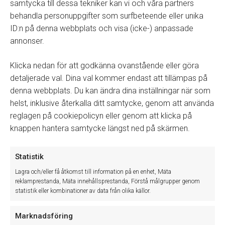
samtycka till dessa tekniker kan vi och våra partners
I huvudmenyn gå till
Reservdelar → Visa Status för
behandla personuppgifter som surfbeteende eller unika
mellanlagring från driftställen
ID:n på denna webbplats och visa (icke-) anpassade
Välj
Driftställe
i dropdown listan
annonser.
Beställ genom att markera rad/rader och
högerklicka
→ Skicka beställning
Klicka nedan för att godkänna ovanstående eller göra
Lägg till delarna på en befintlig beställning eller skapa
en
Ny beställning
detaljerade val. Dina val kommer endast att tillämpas på
Följ nu ditt vanliga flöde för beställning av reservdelar
denna webbplats. Du kan ändra dina inställningar när som
helst, inklusive återkalla ditt samtycke, genom att använda
Statusen ändras nu till
Beställd
per automatik på de valda
artiklarna.
reglagen på cookiepolicyn eller genom att klicka på
knappen hantera samtycke längst ned på skärmen.
Läs mer
Skapa en beställning av reservdelar och artiklar
Statistik
Lagra och/eller få åtkomst till information på en enhet, Mäta
Inleverans
reklamprestanda, Mäta innehållsprestanda, Förstå målgrupper genom
statistik eller kombinationer av data från olika källor.
I huvudmenyn gå till
Reservdelar → Lageröverföring
driftställen
Marknadsföring
Klicka på knappen
Importera
för att hämta en