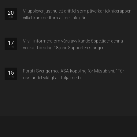
Vi upplever just nu ett driftfel som påverkar teknikerappen,
20
vilket kan medföra att det inte går...
JUL
Vi vill informera om våra avvikande öppettider denna
17
vecka: Torsdag 18 juni: Supporten stänger...
JUN
Först i Sverige med ASA-koppling för Mitsubishi. "För
15
oss är det viktigt att följa med i...
JUN