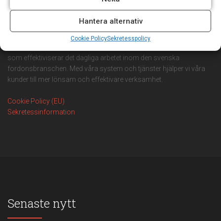
Winassist System AB
Hantera alternativ
Cookie Policy
Sekretesspolicy
Winassist system AB utvecklar och levererar IT-baserade system
som effektiviserar det dagliga arbetet inom den svenska
fordonsbranschen. Med våra system och tjänster hjälper vi våra
kunder till mer lönsam och effektivare verksamhet.
Cookie Policy (EU)
Sekretessinformation
Senaste nytt