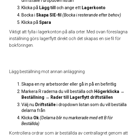
driftställe i dropdown listan
Klicka på
Lägg till
och ange ett
Lagerkonto
Bocka i
Skapa SIE-fil
(Bocka i resterande efter behov)
Klicka på
Spara
Viktigt att fylla i lagerkonton på alla orter. Med ovan föreslagna
inställning görs lagerflytt direkt och det skapas en sie fil för
bokföringen.
Lägg beställning mot annan anläggning
Skapa en ny arbetsorder eller gå in på en befintlig
Markera R raderna du vill beställa och
Högerklicka
→
Beställning → Rader till Lagerflytt driftställen
Välj nu
Driftställe
i dropdown listan som du vill beställa
delarna från
Klicka
Ok
(Delarna blir nu markerade med ett B för
Beställda)
Kontrollera ordrar som är beställda av centrallagret genom att