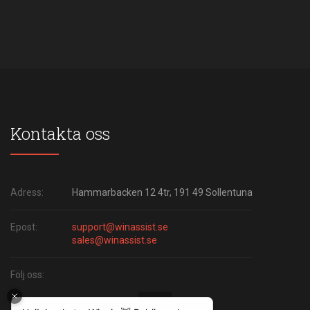
Kontakta oss
Adress:
Hammarbacken 12 4tr, 191 49 Sollentuna
Epost:
support@winassist.se
sales@winassist.se
Följ oss: