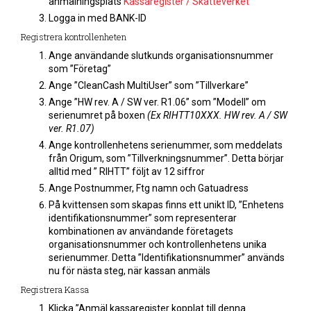
anmälningsplats
Kassaregister / Skatteverket
Logga in med BANK-ID
Registrera kontrollenheten
Ange användande slutkunds organisationsnummer
som ”Företag”
Ange ”CleanCash MultiUser” som ”Tillverkare”
Ange ”HW rev. A / SW ver. R1.06” som ”Modell” om
serienumret på boxen
(Ex RIHTT10XXX. HW rev. A / SW
ver. R1.07)
Ange kontrollenhetens serienummer, som meddelats
från Origum, som ”Tillverkningsnummer”. Detta börjar
alltid med ” RIHTT” följt av 12 siffror
Ange Postnummer, Ftg namn och Gatuadress
På kvittensen som skapas finns ett unikt ID, ”Enhetens
identifikationsnummer” som representerar
kombinationen av användande företagets
organisationsnummer och kontrollenhetens unika
serienummer. Detta ”Identifikationsnummer” används
nu för nästa steg, när kassan anmäls
Registrera Kassa
Klicka ”Anmäl kassaregister kopplat till denna