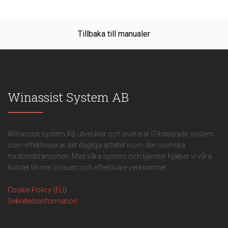
Tillbaka till manualer
Winassist System AB
Winassist system AB utvecklar och levererar IT-baserade system
som effektiviserar det dagliga arbetet inom den svenska
fordonsbranschen. Med våra system och tjänster hjälper vi våra
kunder till mer lönsam och effektivare verksamhet.
Cookie Policy (EU)
Sekretessinformation