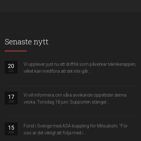
Senaste nytt
Vi upplever just nu ett driftfel som påverkar teknikerappen,
20
vilket kan medföra att det inte går...
JUL
Vi vill informera om våra avvikande öppettider denna
17
vecka: Torsdag 18 juni: Supporten stänger...
JUN
Först i Sverige med ASA-koppling för Mitsubishi. "För
15
oss är det viktigt att följa med i...
JUN