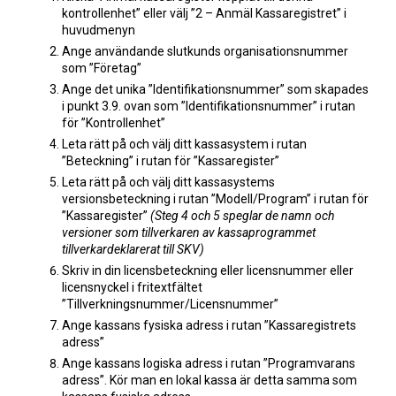
kontrollenhet” eller välj ”2 – Anmäl Kassaregistret” i
huvudmenyn
Ange användande slutkunds organisationsnummer
som ”Företag”
Ange det unika ”Identifikationsnummer” som skapades
i punkt 3.9. ovan som ”Identifikationsnummer” i rutan
för ”Kontrollenhet”
Leta rätt på och välj ditt kassasystem i rutan
”Beteckning” i rutan för ”Kassaregister”
Leta rätt på och välj ditt kassasystems
versionsbeteckning i rutan ”Modell/Program” i rutan för
”Kassaregister”
(Steg 4 och 5 speglar de namn och
versioner som tillverkaren av kassaprogrammet
tillverkardeklarerat till SKV)
Skriv in din licensbeteckning eller licensnummer eller
licensnyckel i fritextfältet
”Tillverkningsnummer/Licensnummer”
Ange kassans fysiska adress i rutan ”Kassaregistrets
adress”
Ange kassans logiska adress i rutan ”Programvarans
adress”. Kör man en lokal kassa är detta samma som