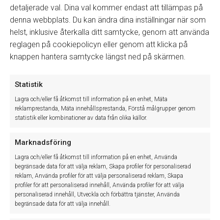
Efter ytterligare 1-2 veckor kommer två etiketter från
detaljerade val. Dina val kommer endast att tillämpas på
Skatteverket
denna webbplats. Du kan ändra dina inställningar när som
helst, inklusive återkalla ditt samtycke, genom att använda
Den ena etiketten, där uppgifter om
kassasystemet finns registrerade, skall fästas,
reglagen på cookiepolicyn eller genom att klicka på
väl synlig, på kassan
knappen hantera samtycke längst ned på skärmen.
Den andra etiketten är för kontrollenheten
Statistik
Lagra och/eller få åtkomst till information på en enhet, Mäta
reklamprestanda, Mäta innehållsprestanda, Förstå målgrupper genom
När dessa etiketter monterats är anmälningsfasen avslutad
statistik eller kombinationer av data från olika källor.
och Skatteverket är informerad om kassan, var den finns och
vilken typ det är på kassa och kontrollenhet.
Marknadsföring
Förändringar och kundens ansvar
Lagra och/eller få åtkomst till information på en enhet, Använda
begränsade data för att välja reklam, Skapa profiler för personaliserad
Det är ALLTID kundens ansvar att göra alla ovan eller
reklam, Använda profiler för att välja personaliserad reklam, Skapa
nedan registreringar
profiler för att personaliserad innehåll, Använda profiler för att välja
Ändras kontrollenhetens adress, vilken kontrollenhet
personaliserad innehåll, Utveckla och förbättra tjänster, Använda
som kassan är ansluten till, samt de tre adresserna för
begränsade data för att välja innehåll.
kassa, databas och journal
Alla andra ändringar (som ny version i kassan eller en