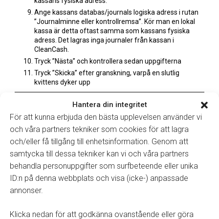
kassans fysiska adress.
Ange kassans databas/journals logiska adress i rutan
”Journalminne eller kontrollremsa”. Kör man en lokal
kassa är detta oftast samma som kassans fysiska
adress. Det lagras inga journaler från kassan i
CleanCash.
Tryck ”Nästa” och kontrollera sedan uppgifterna
Tryck ”Skicka” efter granskning, varpå en slutlig
kvittens dyker upp
Hantera din integritet
Kvittens 1
För att kunna erbjuda den bästa upplevelsen använder vi
Efter några dagar kommer ett brev, adresserat till
och våra partners tekniker som cookies för att lagra
huvudsätet för det registrerande
och/eller få tillgång till enhetsinformation. Genom att
organisationsnumret där anmälan bekräftas. Om allt
samtycka till dessa tekniker kan vi och våra partners
stämmer kan detta dokument bara sparas
behandla personuppgifter som surfbeteende eller unika
ID:n på denna webbplats och visa (icke-) anpassade
annonser.
Kvittens 2
Klicka nedan för att godkänna ovanstående eller göra