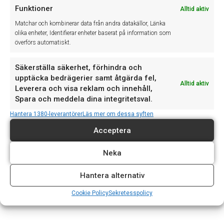
Funktioner
ny kassa) kräver en avanmälan av befintliga kassan –
Alltid aktiv
och en nyanmälan av den nya/ändrade kassan
Matchar och kombinerar data från andra datakällor, Länka
olika enheter, Identifierar enheter baserat på information som
En ny kassa skall anmälas snarast, dock senast inom
överförs automatiskt.
en vecka efter att den tagits i drift
Säkerställa säkerhet, förhindra och
En borttagen kassa skall avanmälas snarast efter att
upptäcka bedrägerier samt åtgärda fel,
den tagits ur drift
Alltid aktiv
Leverera och visa reklam och innehåll,
Spara och meddela dina integritetsval.
En trasig kassa som är under reparation eller skall
skickas på reparation skall felanmälas snarast efter att
Hantera 1380-leverantörer
Läs mer om dessa syften
den behövts tas ur drift
Acceptera
Du kan göra felanmälan eller avanmälan via samma
webplats, Origum kan stödja återförsäljare och slutkund, men
Neka
gör normalt inga anmälningar.
Hantera alternativ
Cookie Policy
Sekretesspolicy