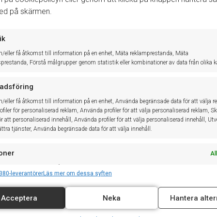
Gå till
System → Redigera register, konton → Kontomallar
ned på skärmen.
Välj
Fordonstyp
,
Kategori
Klicka på
Ny rad
i fältet
Kontering per affärstyp.
Välj in
Affärstyp, Utfall
och
Kontonr
. Bocka i om detta gäller
ik
Klicka på
Spara
.
h/eller få åtkomst till information på en enhet, Mäta reklamprestanda, Mäta
sprestanda, Förstå målgrupper genom statistik eller kombinationer av data från olika kä
När du gjort för VMB upprätta även ett konto för Full moms.
adsföring
h/eller få åtkomst till information på en enhet, Använda begränsade data för att välja r
Skapa en momsfri försäljning.
Läs mer
Momsfri försäljning export
filer för personaliserad reklam, Använda profiler för att välja personaliserad reklam, S
för att personaliserad innehåll, Använda profiler för att välja personaliserad innehåll, Ut
ttra tjänster, Använda begränsade data för att välja innehåll.
oner
Al
ch kombinerar data från andra datakällor, Länka olika enheter, Identifierar enheter
380-leverantörer
Läs mer om dessa syften
på information som överförs automatiskt.
Acceptera
Neka
Hantera alter
tälla säkerhet, förhindra och upptäcka bedrägerier samt
a fel, Leverera och visa reklam och innehåll, Spara och
Al