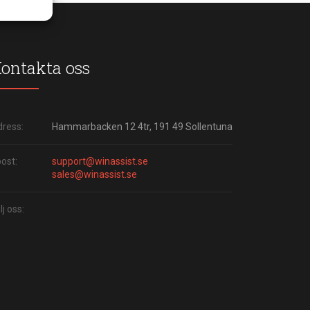
ontakta oss
ress:
Hammarbacken 12 4tr, 191 49 Sollentuna
ost:
support@winassist.se
sales@winassist.se
lj oss: