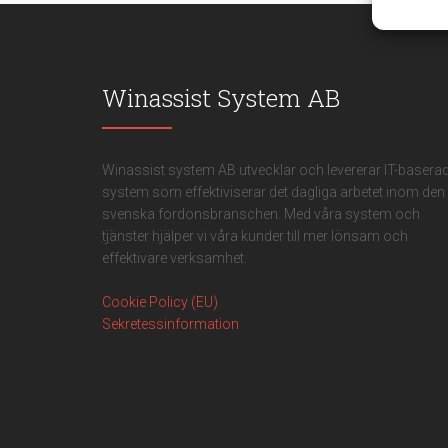
meddel
Winassist System AB
Winassist system AB utvecklar och levererar IT-basera
system som effektiviserar det dagliga arbetet inom den
svenska fordonsbranschen. Med våra system och
tjänster hjälper vi våra kunder till mer lönsam och
effektivare verksamhet.
Cookie Policy (EU)
Sekretessinformation