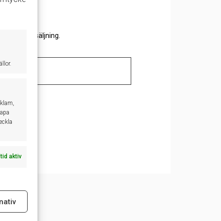
.
 en
VMB
försäljning.
llor.
eklam,
kapa
veckla
ltid aktiv
nativ
ltid aktiv