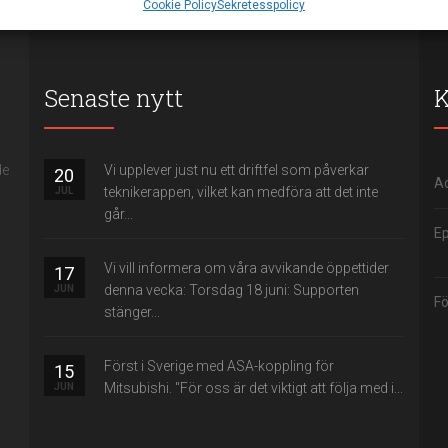
Cookie Policy
Sekretesspolicy
a dina integritetsval.
Senaste nytt
K
de
Vi upplever just nu ett driftfel som påverkar
20
Ad
teknikerappen, vilket kan medföra att det inte
JUL
går...
Ep
Vi vill informera om våra avvikande öppettider
17
denna vecka: Torsdag 18 juni: Supporten
JUN
Fö
stänger...
Först i Sverige med ASA-koppling för
15
Mitsubishi. "För oss är det viktigt att följa med i...
JUN