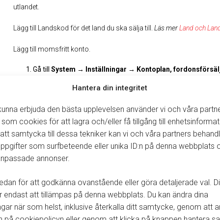
utlandet.
Lägg till Landskod för det land du ska sälja till.
Läs mer
Land och Lan
Lägg till momsfritt konto.
Gå till
System → Inställningar → Kontoplan, fordonsförsäl
Markera Konto för fordonsförsäljning momsfri i vänstra fältet
Hantera din integritet
kontot till högra fältet.
Klicka på
Stäng
.
 kunna erbjuda den bästa upplevelsen använder vi och våra partn
Lägg till export i Affärstyp.
 som cookies för att lagra och/eller få tillgång till enhetsinformat
tt samtycka till dessa tekniker kan vi och våra partners behand
Gå till
System → Inställningar → Generella,
fliken
Affärstyp
ppgifter som surfbeteende eller unika ID:n på denna webbplats 
Klicka på knappen
Ny
, i rutan
Affärstyper.
 anpassade annonser.
Namnge affärstypen, exempelvis ”Export momsfri”.
Bocka i rutorna
Export
,
Momsfritt
och
VAT krav
.
edan för att godkänna ovanstående eller göra detaljerade val. Di
Klicka på
Spara
.
endast att tillämpas på denna webbplats. Du kan ändra dina
Lägg till kontering för Affärstypen som du skapat.
ingar när som helst, inklusive återkalla ditt samtycke, genom att
n på cookiepolicyn eller genom att klicka på knappen hantera 