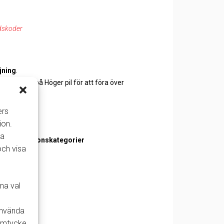
dskoder
jning
.
 och tryck på Höger pil för att föra över
ers
ion.
la
er och fordonskategorier
och visa
na val
 använda
samtycke