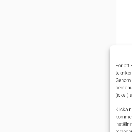
För att
tekniker
Genom a
personu
(icke-)
Klicka n
kommer 
inställn
reglage