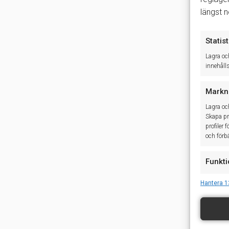
längst 
Statist
Lagra oc
innehåll
Markn
Lagra oc
Skapa pro
profiler 
och förbä
Funkti
Matchar o
Hantera 1
baserat 
Säkers
åtgärd