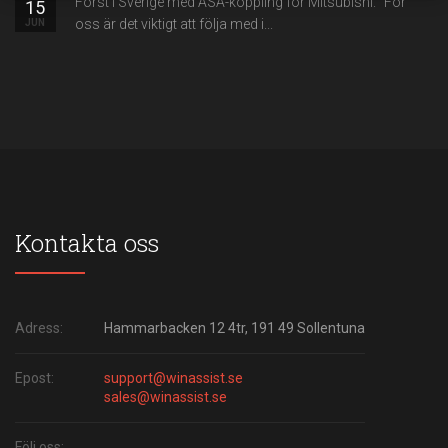
Först i Sverige med ASA-koppling för Mitsubishi. "För
15
oss är det viktigt att följa med i...
JUN
Kontakta oss
Adress:
Hammarbacken 12 4tr, 191 49 Sollentuna
Epost:
support@winassist.se
sales@winassist.se
Följ oss: