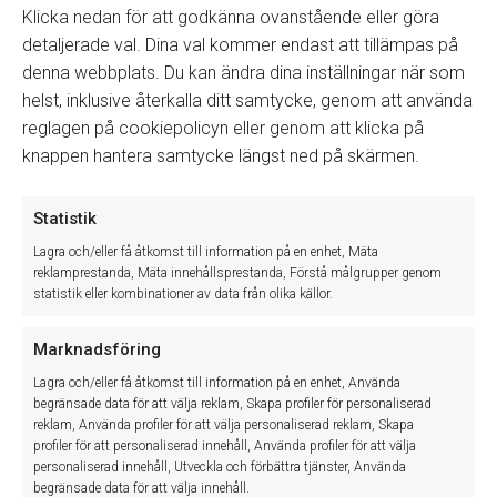
Klicka nedan för att godkänna ovanstående eller göra
detaljerade val. Dina val kommer endast att tillämpas på
denna webbplats. Du kan ändra dina inställningar när som
helst, inklusive återkalla ditt samtycke, genom att använda
reglagen på cookiepolicyn eller genom att klicka på
Tillbaka till manualer
knappen hantera samtycke längst ned på skärmen.
Statistik
Lagra och/eller få åtkomst till information på en enhet, Mäta
Winassist System AB
reklamprestanda, Mäta innehållsprestanda, Förstå målgrupper genom
statistik eller kombinationer av data från olika källor.
Winassist system AB utvecklar och levererar IT-baserade system
Marknadsföring
som effektiviserar det dagliga arbetet inom den svenska
Lagra och/eller få åtkomst till information på en enhet, Använda
fordonsbranschen. Med våra system och tjänster hjälper vi våra
begränsade data för att välja reklam, Skapa profiler för personaliserad
kunder till mer lönsam och effektivare verksamhet.
reklam, Använda profiler för att välja personaliserad reklam, Skapa
profiler för att personaliserad innehåll, Använda profiler för att välja
personaliserad innehåll, Utveckla och förbättra tjänster, Använda
Cookie Policy (EU)
begränsade data för att välja innehåll.
Sekretessinformation