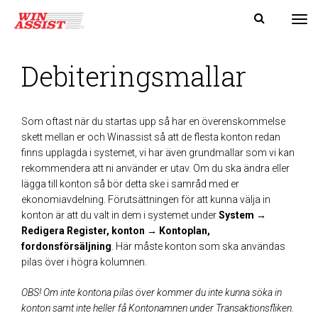
Tog
Debiteringsmallar
Som oftast när du startas upp så har en överenskommelse
skett mellan er och Winassist så att de flesta konton redan
finns upplagda i systemet, vi har även
grundmallar
som vi kan
rekommendera att ni använder er utav. Om du ska ändra eller
lägga till konton så bör detta ske i samråd med er
ekonomiavdelning. Förutsättningen för att kunna välja in
konton är att du valt in dem i systemet under
System →
Redigera Register, konton
→ Kontoplan,
fordonsförsäljning
. Här måste konton som ska användas
pilas över i högra kolumnen.
OBS! Om inte kontona pilas över kommer du inte kunna söka in
konton samt inte heller få Kontonamnen under Transaktionsfliken.