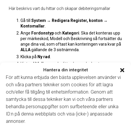
Här beskrivs vart du hittar och skapar debiteringsmallar
Gå till
System → Redigera Register, konton →
Kontomallar
.
Ange
Fordonstyp
och
Kategori
. Ska det konteras upp
per märkeskod, Modell och Beskrivning så fortsätter du
ange dina val, som oftast kan konteringen vara kvar på
ALLA
gällande de 3 sistnämnda.
Klicka på
Ny rad
.
I listan
Utfall
anger du ditt val som ska konteras
.
Hantera din integritet
Sök fram genom att trycka
F4
eller ange
Kontonr
och
eventuellt
Kostnadskonto
.
För att kunna erbjuda den bästa upplevelsen använder vi
Klicka på
Spara
.
och våra partners tekniker som cookies för att lagra
och/eller få tillgång till enhetsinformation. Genom att
samtycka till dessa tekniker kan vi och våra partners
behandla personuppgifter som surfbeteende eller unika
Använder du dig av fakturainläsningscentralen Rillion
ID:n på denna webbplats och visa (icke-) anpassade
så måste Utfall-id anges för att konteringarna ska
annonser.
kunna utföras och uppkomma i det systemet.