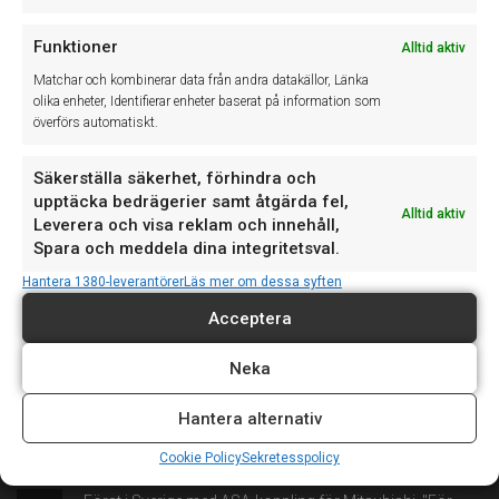
Funktioner
Alltid aktiv
Matchar och kombinerar data från andra datakällor, Länka
olika enheter, Identifierar enheter baserat på information som
överförs automatiskt.
Säkerställa säkerhet, förhindra och
Senaste nytt
upptäcka bedrägerier samt åtgärda fel,
Alltid aktiv
Leverera och visa reklam och innehåll,
Spara och meddela dina integritetsval.
Hantera 1380-leverantörer
Läs mer om dessa syften
Vi upplever just nu ett driftfel som påverkar teknikerappen,
20
vilket kan medföra att det inte går...
JUL
Acceptera
Neka
Vi vill informera om våra avvikande öppettider denna
17
vecka: Torsdag 18 juni: Supporten stänger...
Hantera alternativ
JUN
Cookie Policy
Sekretesspolicy