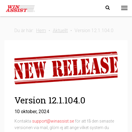
Tog
Du är här:
Hem
•
Aktuellt
•
Version 12.1.104.0
Version 12.1.104.0
10 oktober, 2024
Kontakta
support@winassist.se
för att få den senaste
versionen via mail, glöm ej att ange vilket system du