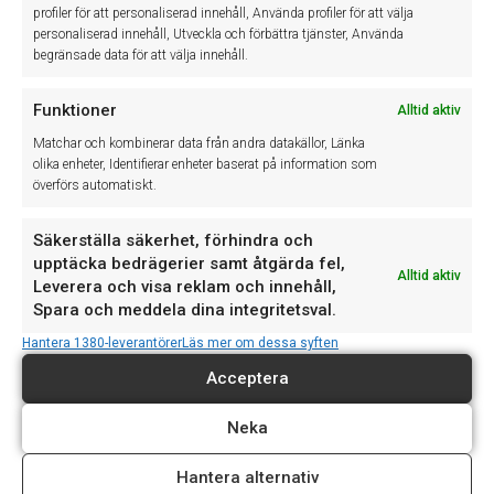
profiler för att personaliserad innehåll, Använda profiler för att välja
Imorgon, fredag 5/6, stänger vår support kl. 15:00.Vi är
personaliserad innehåll, Utveckla och förbättra tjänster, Använda
tillbaka …
begränsade data för att välja innehåll.
Läs mer »
Version 12.1.134.0
Funktioner
Alltid aktiv
Kontakta oss på support@winassist.se för att få den
Matchar och kombinerar data från andra datakällor, Länka
senaste versionen. Verkstad​​​ Mitsubishi …
olika enheter, Identifierar enheter baserat på information som
Läs mer »
överförs automatiskt.
Supporttelefonen stängd 28–29 maj
Torsdag den 28 maj och fredag den 29 maj är …
Säkerställa säkerhet, förhindra och
Läs mer »
upptäcka bedrägerier samt åtgärda fel,
Alltid aktiv
Leverera och visa reklam och innehåll,
Supporten stänger tidigare 13/5 och håller stängt
Spara och meddela dina integritetsval.
14/5
Hantera 1380-leverantörer
Läs mer om dessa syften
Imorgon, onsdag 13/5, stänger vår support kl. 15:00 och
håller …
Acceptera
Läs mer »
Neka
Version 12.1.133.0
Kontakta oss på support@winassist.se för att få den
senaste versionen. Verkstad​​​ Lägg …
Hantera alternativ