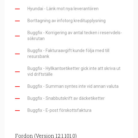
Hyundai - Länk mot nya leverantören
Borttagning av infotorg kreditupplysning
Buggfix - Korrigering av antal tecken i reservdels-
sökrutan
Buggfix - Fakturaavgift kunde följa med till
resursbank
Buggfix - Hyllkantsetiketter gick inte att skriva ut
vid driftställe
Buggfix - Summan syntes inte vid annan valuta
Buggfix - Snabbutskrift av däcketiketter
Buggfix - E-post förskottsfaktura
Fordon (Version 12.1.101.0)