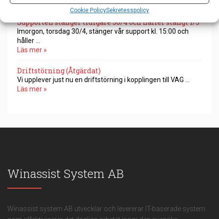
Läs mer »
Cookie Policy
Sekretesspolicy
Supporten stänger tidigare 30/4 och håller stängt 1/5
Imorgon, torsdag 30/4, stänger vår support kl. 15:00 och
håller …
Läs mer »
Driftstörning (Åtgärdat)
Vi upplever just nu en driftstörning i kopplingen till VAG …
Läs mer »
Winassist System AB
Winassist system AB utvecklar och levererar IT-baserade system