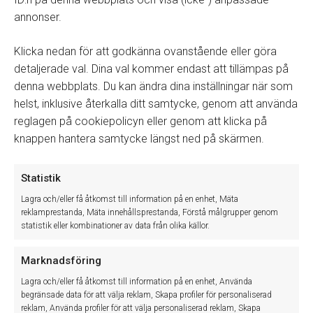
annonser.
Klicka nedan för att godkänna ovanstående eller göra
Senaste artiklar
detaljerade val. Dina val kommer endast att tillämpas på
denna webbplats. Du kan ändra dina inställningar när som
helst, inklusive återkalla ditt samtycke, genom att använda
Driftstörning – Teknikerappen
Vi upplever just nu ett driftfel som påverkar teknikerappen,
reglagen på cookiepolicyn eller genom att klicka på
vilket …
knappen hantera samtycke längst ned på skärmen.
Läs mer »
Avvikande öppettider under midsommar
Statistik
Vi vill informera om våra avvikande öppettider denna vecka:
Lagra och/eller få åtkomst till information på en enhet, Mäta
Torsdag …
reklamprestanda, Mäta innehållsprestanda, Förstå målgrupper genom
Läs mer »
statistik eller kombinationer av data från olika källor.
ASA-koppling för Mitsubishi
Först i Sverige med ASA-koppling för Mitsubishi. "För oss är
Marknadsföring
…
Lagra och/eller få åtkomst till information på en enhet, Använda
Läs mer »
begränsade data för att välja reklam, Skapa profiler för personaliserad
reklam, Använda profiler för att välja personaliserad reklam, Skapa
Supporten stänger tidigare 5/6