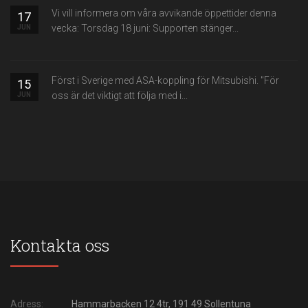
Vi vill informera om våra avvikande öppettider denna
17
vecka: Torsdag 18 juni: Supporten stänger...
JUN
Först i Sverige med ASA-koppling för Mitsubishi. "För
15
oss är det viktigt att följa med i...
JUN
Kontakta oss
Adress:
Hammarbacken 12 4tr, 191 49 Sollentuna