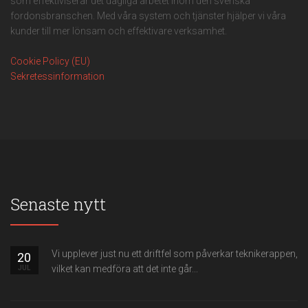
som effektiviserar det dagliga arbetet inom den svenska
fordonsbranschen. Med våra system och tjänster hjälper vi våra
kunder till mer lönsam och effektivare verksamhet.
Cookie Policy (EU)
Sekretessinformation
Senaste nytt
Vi upplever just nu ett driftfel som påverkar teknikerappen,
20
vilket kan medföra att det inte går...
JUL