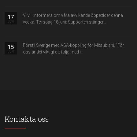
Vi vill informera om våra avvikande öppettider denna
17
vecka: Torsdag 18 juni: Supporten stänger...
JUN
Först i Sverige med ASA-koppling för Mitsubishi. "För
15
oss är det viktigt att följa med i...
JUN
Kontakta oss