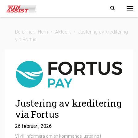
Tog
Du är här:
Hem
•
Aktuellt
•
Justering av kreditering
via Fortus
Justering av kreditering
via Fortus
26 februari, 2026
Vi vill informera om en kommande justering i