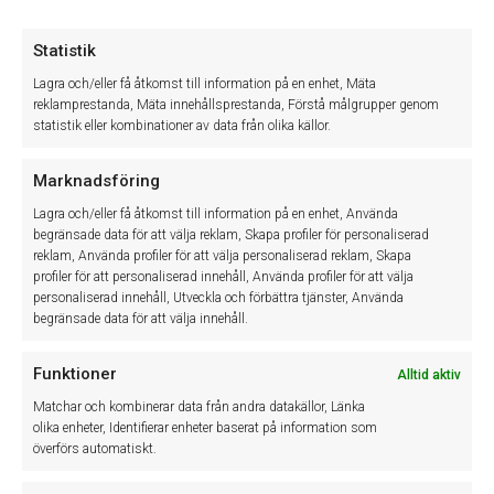
Supporten stänger tidigare 5/6
Statistik
Imorgon, fredag 5/6, stänger vår support kl. 15:00.Vi är
tillbaka …
Lagra och/eller få åtkomst till information på en enhet, Mäta
Läs mer »
reklamprestanda, Mäta innehållsprestanda, Förstå målgrupper genom
statistik eller kombinationer av data från olika källor.
Version 12.1.134.0
Kontakta oss på support@winassist.se för att få den
Marknadsföring
senaste versionen. Verkstad​​​ Mitsubishi …
Läs mer »
Lagra och/eller få åtkomst till information på en enhet, Använda
begränsade data för att välja reklam, Skapa profiler för personaliserad
Supporttelefonen stängd 28–29 maj
reklam, Använda profiler för att välja personaliserad reklam, Skapa
Torsdag den 28 maj och fredag den 29 maj är …
profiler för att personaliserad innehåll, Använda profiler för att välja
Läs mer »
personaliserad innehåll, Utveckla och förbättra tjänster, Använda
begränsade data för att välja innehåll.
Supporten stänger tidigare 13/5 och håller stängt
14/5
Funktioner
Alltid aktiv
Imorgon, onsdag 13/5, stänger vår support kl. 15:00 och
håller …
Matchar och kombinerar data från andra datakällor, Länka
Läs mer »
olika enheter, Identifierar enheter baserat på information som
överförs automatiskt.
Version 12.1.133.0
Kontakta oss på support@winassist.se för att få den