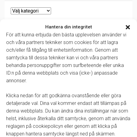
Hantera din integritet
För att kunna erbjuda den bästa upplevelsen använder vi
Senaste artiklar
och våra partners tekniker som cookies för att lagra
och/eller få tillgång till enhetsinformation. Genom att
Driftstörning – Teknikerappen
samtycka till dessa tekniker kan vi och våra partners
Vi upplever just nu ett driftfel som påverkar teknikerappen,
behandla personuppgifter som surfbeteende eller unika
vilket …
ID:n på denna webbplats och visa (icke-) anpassade
Läs mer »
annonser.
Avvikande öppettider under midsommar
Vi vill informera om våra avvikande öppettider denna vecka:
Klicka nedan för att godkänna ovanstående eller göra
Torsdag …
detaljerade val. Dina val kommer endast att tillämpas på
Läs mer »
denna webbplats. Du kan ändra dina inställningar när som
ASA-koppling för Mitsubishi
helst, inklusive återkalla ditt samtycke, genom att använda
Först i Sverige med ASA-koppling för Mitsubishi. "För oss är
reglagen på cookiepolicyn eller genom att klicka på
…
knappen hantera samtycke längst ned på skärmen.
Läs mer »