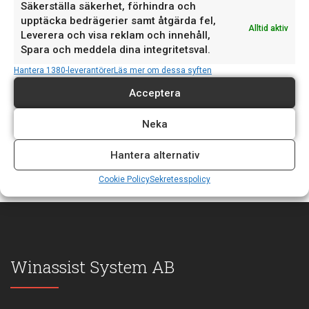
Säkerställa säkerhet, förhindra och
senaste versionen. Verkstad​​​ Lägg …
upptäcka bedrägerier samt åtgärda fel,
Läs mer »
Alltid aktiv
Leverera och visa reklam och innehåll,
Spara och meddela dina integritetsval.
Supporten stänger tidigare 30/4 och håller stängt 1/5
Imorgon, torsdag 30/4, stänger vår support kl. 15:00 och
Hantera 1380-leverantörer
Läs mer om dessa syften
håller …
Läs mer »
Acceptera
Driftstörning (Åtgärdat)
Neka
Vi upplever just nu en driftstörning i kopplingen till VAG …
Läs mer »
Hantera alternativ
Cookie Policy
Sekretesspolicy
Winassist System AB