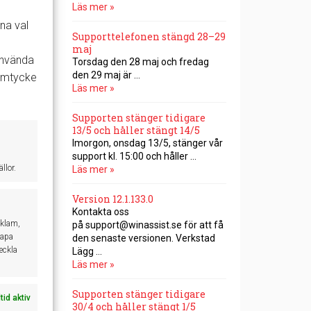
Läs mer »
na val
Supporttelefonen stängd 28–29
maj
 använda
Torsdag den 28 maj och fredag
den 29 maj är …
samtycke
Läs mer »
Supporten stänger tidigare
13/5 och håller stängt 14/5
Imorgon, onsdag 13/5, stänger vår
support kl. 15:00 och håller …
llor.
Läs mer »
Version 12.1.133.0
Kontakta oss
eklam,
på support@winassist.se för att få
kapa
den senaste versionen. Verkstad​​​
veckla
Lägg …
Läs mer »
Supporten stänger tidigare
ltid aktiv
30/4 och håller stängt 1/5