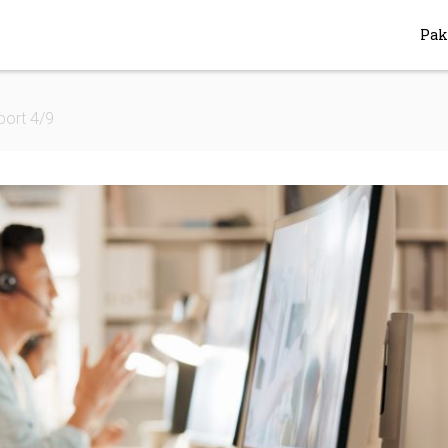
Pak
ort 4/9