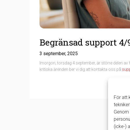
Begränsad support 4/
3 september, 2025
Imorgon, torsdag 4 september, är större delen av f
kritiska ärenden ber vi dig att kontakta oss på
sup
För att
tekniker
Genom a
personu
(icke-)