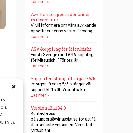
Läs mer »
Avvikande öppettider under
midsommar
Vi vill informera om våra avvikande
öppettider denna vecka: Torsdag …
Läs mer »
ASA-koppling för Mitsubishi
Först i Sverige med ASA-koppling
för Mitsubishi. "För oss är …
Läs mer »
Supporten stänger tidigare 5/6
Imorgon, fredag 5/6, stänger vår
support kl. 15:00.Vi är tillbaka …
Läs mer »
ers
ion.
Version 12.1.134.0
Kontakta oss
la
på support@winassist.se för att få
och visa
den senaste versionen. Verkstad​​​
Mitsubishi …