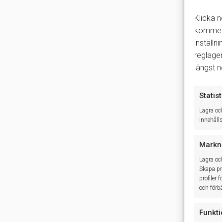
Klicka n
kommer 
inställn
reglage
längst 
Statist
Lagra oc
innehåll
Markn
Lagra oc
Skapa pro
profiler 
och förbä
Funkti