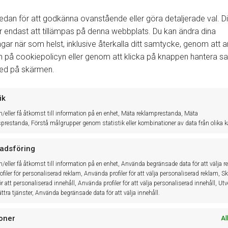
edan för att godkänna ovanstående eller göra detaljerade val. Di
endast att tillämpas på denna webbplats. Du kan ändra dina
ingar när som helst, inklusive återkalla ditt samtycke, genom att
n på cookiepolicyn eller genom att klicka på knappen hantera 
ned på skärmen.
ik
h/eller få åtkomst till information på en enhet, Mäta reklamprestanda, Mäta
sprestanda, Förstå målgrupper genom statistik eller kombinationer av data från olika kä
adsföring
h/eller få åtkomst till information på en enhet, Använda begränsade data för att välja r
filer för personaliserad reklam, Använda profiler för att välja personaliserad reklam, S
för att personaliserad innehåll, Använda profiler för att välja personaliserad innehåll, Ut
ttra tjänster, Använda begränsade data för att välja innehåll.
oner
Al