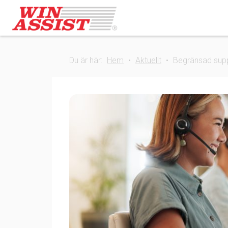
Du är här:
Hem
•
Aktuellt
•
Begränsad supp