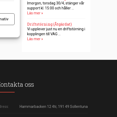
Imorgon, torsdag 30/4, stänger vår
support kl. 15:00 och håller …
Läs mer »
nativ
Driftstörning (Åtgärdat)
ltid aktiv
Vi upplever just nu en driftstörning i
kopplingen till VAG …
Läs mer »
ontakta oss
ress:
Hammarbacken 12 4tr, 191 49 Sollentuna