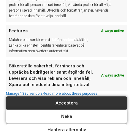
profiler för att personaliserad innehåll, Använda profiler för att välja
Supporten stänger tidigare 30/4 och håller stängt 1/5
personaliserad innehåll, Utveckla och förbättra tjänster, Använda
Imorgon, torsdag 30/4, stänger vår support kl. 15:00 och
begränsade data för att välja innehåll.
håller …
Läs mer »
Features
Always active
Driftstörning (Åtgärdat)
Matchar och kombinerar data från andra datakällor,
Vi upplever just nu en driftstörning i kopplingen till VAG …
Länka olika enheter, Identifierar enheter baserat på
Läs mer »
information som överförs automatiskt.
Säkerställa säkerhet, förhindra och
upptäcka bedrägerier samt åtgärda fel,
Always active
Leverera och visa reklam och innehåll,
Spara och meddela dina integritetsval.
Manage 1380 vendors
Read more about these purposes
Winassist System AB
Acceptera
Neka
Winassist system AB utvecklar och levererar IT-baserade system
som effektiviserar det dagliga arbetet inom den svenska
Hantera alternativ