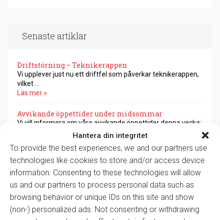
Senaste artiklar
Driftstörning – Teknikerappen
Vi upplever just nu ett driftfel som påverkar teknikerappen,
vilket …
Läs mer »
Avvikande öppettider under midsommar
Vi vill informera om våra avvikande öppettider denna vecka:
Torsdag …
Hantera din integritet
Läs mer »
To provide the best experiences, we and our partners use
technologies like cookies to store and/or access device
ASA-koppling för Mitsubishi
Först i Sverige med ASA-koppling för Mitsubishi. "För oss är
information. Consenting to these technologies will allow
…
us and our partners to process personal data such as
Läs mer »
browsing behavior or unique IDs on this site and show
(non-) personalized ads. Not consenting or withdrawing
Supporten stänger tidigare 5/6
Imorgon, fredag 5/6, stänger vår support kl. 15:00.Vi är