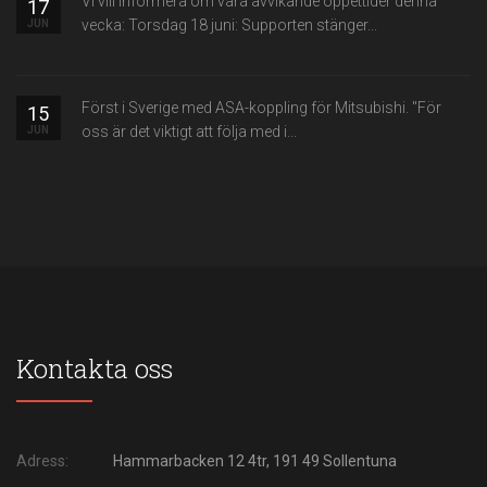
Vi vill informera om våra avvikande öppettider denna
17
vecka: Torsdag 18 juni: Supporten stänger...
JUN
Först i Sverige med ASA-koppling för Mitsubishi. "För
15
oss är det viktigt att följa med i...
JUN
Kontakta oss
Adress:
Hammarbacken 12 4tr, 191 49 Sollentuna