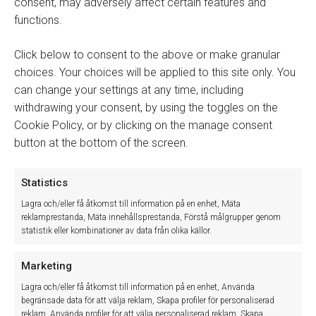
consent, may adversely affect certain features and
tillbaka …
functions.
Läs mer »
Click below to consent to the above or make granular
Version 12.1.134.0
Kontakta oss på support@winassist.se för att få den
choices. Your choices will be applied to this site only. You
senaste versionen. Verkstad​​​ Mitsubishi …
can change your settings at any time, including
Läs mer »
withdrawing your consent, by using the toggles on the
Cookie Policy, or by clicking on the manage consent
Supporttelefonen stängd 28–29 maj
Torsdag den 28 maj och fredag den 29 maj är …
button at the bottom of the screen.
Läs mer »
Statistics
Supporten stänger tidigare 13/5 och håller stängt
14/5
Lagra och/eller få åtkomst till information på en enhet, Mäta
Imorgon, onsdag 13/5, stänger vår support kl. 15:00 och
reklamprestanda, Mäta innehållsprestanda, Förstå målgrupper genom
håller …
statistik eller kombinationer av data från olika källor.
Läs mer »
Version 12.1.133.0
Marketing
Kontakta oss på support@winassist.se för att få den
Lagra och/eller få åtkomst till information på en enhet, Använda
senaste versionen. Verkstad​​​ Lägg …
begränsade data för att välja reklam, Skapa profiler för personaliserad
Läs mer »
reklam, Använda profiler för att välja personaliserad reklam, Skapa